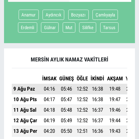
Anamur
Aydıncık
Bozyazı
Çamlıyayla
Erdemli
Gülnar
Mut
Silifke
Tarsus
MERSIN AYLIK NAMAZ VAKITLERI
İMSAK
GÜNEŞ
ÖĞLE
İKINDI
AKŞAM
YATSI
9 Ağu Paz
04:16
05:46
12:52
16:38
19:48
21:13
10 Ağu Pts
04:17
05:47
12:52
16:38
19:47
21:11
11 Ağu Sal
04:18
05:48
12:52
16:37
19:46
21:10
12 Ağu Çar
04:19
05:49
12:52
16:37
19:44
21:08
13 Ağu Per
04:20
05:50
12:51
16:36
19:43
21:07