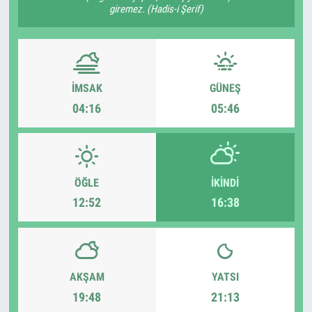
giremez. (Hadis-i Şerif)
İMSAK
GÜNEŞ
04:16
05:46
ÖĞLE
İKINDI
12:52
16:38
AKŞAM
YATSI
19:48
21:13