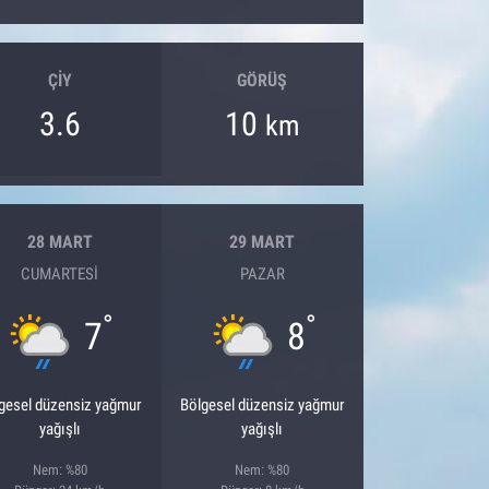
ÇIY
GÖRÜŞ
3.6
10
km
28 MART
29 MART
CUMARTESI
PAZAR
°
°
7
8
gesel düzensiz yağmur
Bölgesel düzensiz yağmur
yağışlı
yağışlı
Nem: %80
Nem: %80