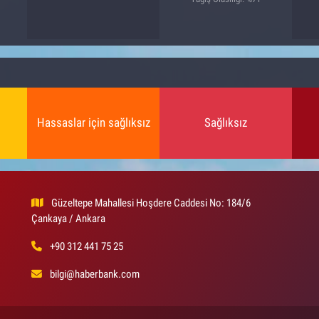
Hassaslar için sağlıksız
Sağlıksız
Güzeltepe Mahallesi Hoşdere Caddesi No: 184/6
Çankaya / Ankara
+90 312 441 75 25
bilgi@haberbank.com