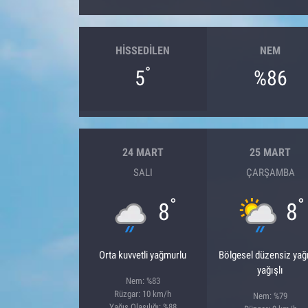
HISSEDILEN
NEM
°
5
%86
24 MART
25 MART
SALI
ÇARŞAMBA
°
°
8
8
Orta kuvvetli yağmurlu
Bölgesel düzensiz ya
yağışlı
Nem: %83
Rüzgar: 10 km/h
Nem: %79
Yağış Olasılığı: %88