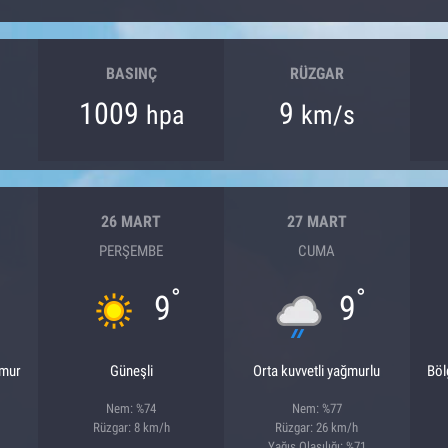
BASINÇ
RÜZGAR
1009
9
hpa
km/s
26 MART
27 MART
PERŞEMBE
CUMA
°
°
9
9
ğmur
Güneşli
Orta kuvvetli yağmurlu
Böl
Nem: %74
Nem: %77
Rüzgar: 8 km/h
Rüzgar: 26 km/h
Yağış Olasılığı: %71