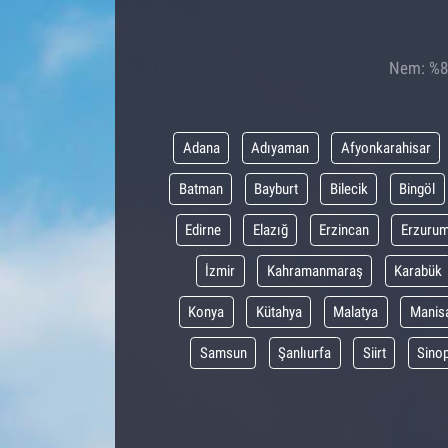
Nem: %86
Adana
Adıyaman
Afyonkarahisar
Batman
Bayburt
Bilecik
Bingöl
Edirne
Elazığ
Erzincan
Erzuru
İzmir
Kahramanmaraş
Karabük
Konya
Kütahya
Malatya
Manis
Samsun
Şanlıurfa
Siirt
Sino