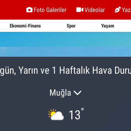
Foto Galeriler
Videolar
Yaz
Ekonomi-Finans
Spor
Yaşam
ün, Yarın ve 1 Haftalık Hava Du
Muğla
°
13