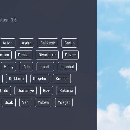
tası: 3.6,
Artvin
Aydın
Balıkesir
Bartın
orum
Denizli
Diyarbakır
Düzce
Hatay
Iğdır
Isparta
İstanbul
Kırklareli
Kırşehir
Kocaeli
Ordu
Osmaniye
Rize
Sakarya
Uşak
Van
Yalova
Yozgat