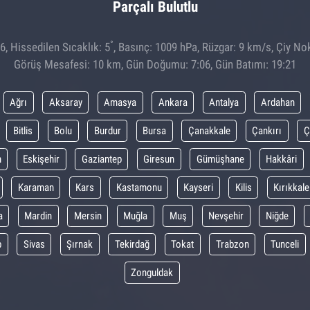
Parçalı Bulutlu
°
, Hissedilen Sıcaklık: 5
, Basınç: 1009 hPa, Rüzgar: 9 km/s, Çiy Nok
Görüş Mesafesi: 10 km, Gün Doğumu: 7:06, Gün Batımı: 19:21
Ağrı
Aksaray
Amasya
Ankara
Antalya
Ardahan
Bitlis
Bolu
Burdur
Bursa
Çanakkale
Çankırı
Ç
m
Eskişehir
Gaziantep
Giresun
Gümüşhane
Hakkâri
Karaman
Kars
Kastamonu
Kayseri
Kilis
Kırıkkale
a
Mardin
Mersin
Muğla
Muş
Nevşehir
Niğde
p
Sivas
Şırnak
Tekirdağ
Tokat
Trabzon
Tunceli
Zonguldak