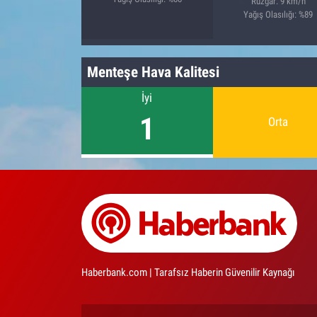
Rüzgar: 9 km/h
Yağış Olasılığı: %89
Menteşe Hava Kalitesi
İyi
1
Orta
Haberbank.com | Tarafsız Haberin Güvenilir Kaynağı