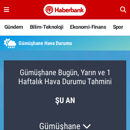
Gündem
Nöbetçi Eczaneler
Gündem
Bilim-Teknoloji
Ekonomi-Finans
Spor
Bilim-Teknoloji
Hava Durumu
Gümüşhane Hava Durumu
Ekonomi-Finans
Namaz Vakitleri
Spor
Trafik Durumu
Gümüşhane Bugün, Yarın ve 1
Haftalık Hava Durumu Tahmini
Yaşam
Süper Lig Puan Durumu ve Fikstür
Ankara
Tüm Manşetler
ŞU AN
Resmi İlanlar
Son Dakika Haberleri
Gümüşhane
Haber Arşivi