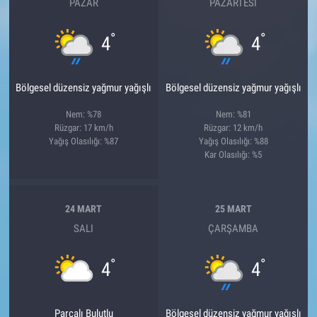
PAZAR
PAZARTESI
°
°
4
4
Bölgesel düzensiz yağmur yağışlı
Bölgesel düzensiz yağmur yağışlı
Nem: %78
Nem: %81
Rüzgar: 17 km/h
Rüzgar: 12 km/h
Yağış Olasılığı: %87
Yağış Olasılığı: %88
Kar Olasılığı: %5
24 MART
25 MART
SALI
ÇARŞAMBA
°
°
4
4
Parçalı Bulutlu
Bölgesel düzensiz yağmur yağışlı