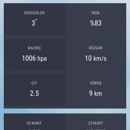
HISSEDILEN
NEM
°
3
%83
BASINÇ
RÜZGAR
1006
10
hpa
km/s
ÇIY
GÖRÜŞ
2.5
9
km
22 MART
23 MART