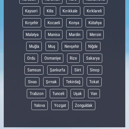
Kayseri
Kilis
Kırıkkale
Kırklareli
Kırşehir
Kocaeli
Konya
Kütahya
Malatya
Manisa
Mardin
Mersin
Muğla
Muş
Nevşehir
Niğde
Ordu
Osmaniye
Rize
Sakarya
Samsun
Şanlıurfa
Siirt
Sinop
Sivas
Şırnak
Tekirdağ
Tokat
Trabzon
Tunceli
Uşak
Van
Yalova
Yozgat
Zonguldak