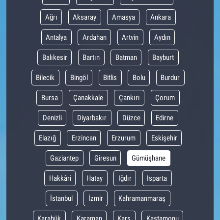
Ağrı
Aksaray
Amasya
Ankara
Antalya
Ardahan
Artvin
Aydın
Balıkesir
Bartın
Batman
Bayburt
Bilecik
Bingöl
Bitlis
Bolu
Burdur
Bursa
Çanakkale
Çankırı
Çorum
Denizli
Diyarbakır
Düzce
Edirne
Elazığ
Erzincan
Erzurum
Eskişehir
Gaziantep
Giresun
Gümüşhane
Hakkâri
Hatay
Iğdır
Isparta
İstanbul
İzmir
Kahramanmaraş
Karabük
Karaman
Kars
Kastamonu