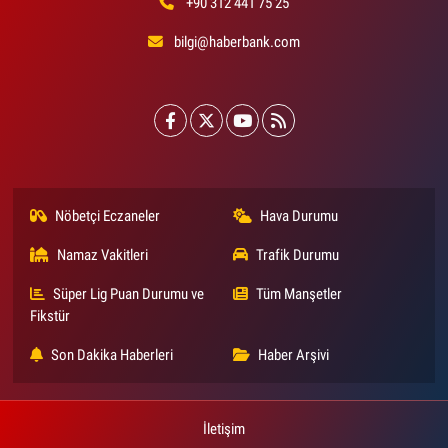
+90 312 441 75 25
bilgi@haberbank.com
Nöbetçi Eczaneler
Hava Durumu
Namaz Vakitleri
Trafik Durumu
Süper Lig Puan Durumu ve
Tüm Manşetler
Fikstür
Son Dakika Haberleri
Haber Arşivi
İletişim