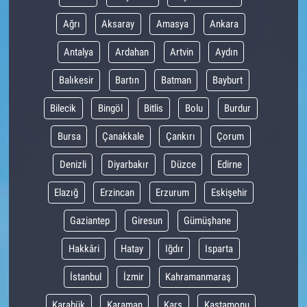
Ağrı
Aksaray
Amasya
Ankara
Antalya
Ardahan
Artvin
Aydın
Balıkesir
Bartın
Batman
Bayburt
Bilecik
Bingöl
Bitlis
Bolu
Burdur
Bursa
Çanakkale
Çankırı
Çorum
Denizli
Diyarbakır
Düzce
Edirne
Elazığ
Erzincan
Erzurum
Eskişehir
Gaziantep
Giresun
Gümüşhane
Hakkâri
Hatay
Iğdır
Isparta
İstanbul
İzmir
Kahramanmaraş
Karabük
Karaman
Kars
Kastamonu