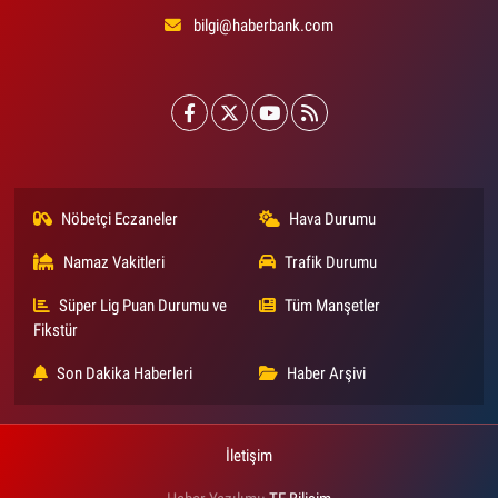
bilgi@haberbank.com
Nöbetçi Eczaneler
Hava Durumu
Namaz Vakitleri
Trafik Durumu
Süper Lig Puan Durumu ve
Tüm Manşetler
Fikstür
Son Dakika Haberleri
Haber Arşivi
İletişim