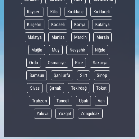
Kayseri
Kilis
Kırıkkale
Kırklareli
Kırşehir
Kocaeli
Konya
Kütahya
Malatya
Manisa
Mardin
Mersin
Muğla
Muş
Nevşehir
Niğde
Ordu
Osmaniye
Rize
Sakarya
Samsun
Şanlıurfa
Siirt
Sinop
Sivas
Şırnak
Tekirdağ
Tokat
Trabzon
Tunceli
Uşak
Van
Yalova
Yozgat
Zonguldak