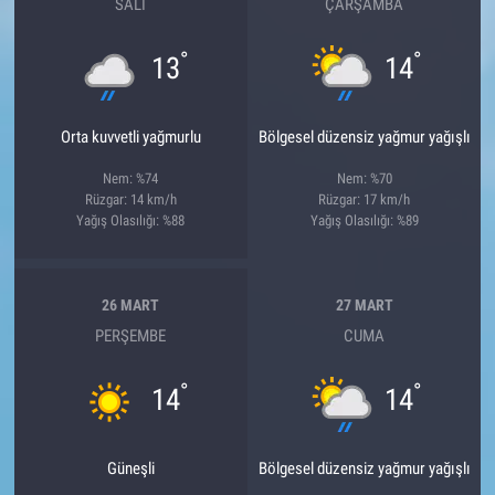
SALI
ÇARŞAMBA
°
°
13
14
Orta kuvvetli yağmurlu
Bölgesel düzensiz yağmur yağışlı
Nem: %74
Nem: %70
Rüzgar: 14 km/h
Rüzgar: 17 km/h
Yağış Olasılığı: %88
Yağış Olasılığı: %89
26 MART
27 MART
PERŞEMBE
CUMA
°
°
14
14
Güneşli
Bölgesel düzensiz yağmur yağışlı