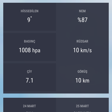
HISSEDILEN
NEM
°
9
%87
BASINÇ
RÜZGAR
1008
10
hpa
km/s
ÇIY
GÖRÜŞ
7.1
10
km
24 MART
25 MART