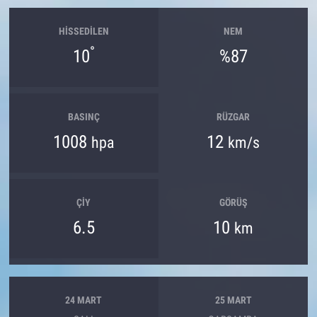
HISSEDILEN
NEM
°
10
%87
BASINÇ
RÜZGAR
1008
12
hpa
km/s
ÇIY
GÖRÜŞ
6.5
10
km
24 MART
25 MART