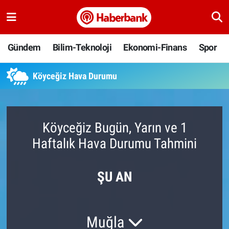
Gündem
Nöbetçi Eczaneler
Gündem
Bilim-Teknoloji
Ekonomi-Finans
Spor
Bilim-Teknoloji
Hava Durumu
Köyceğiz Hava Durumu
Ekonomi-Finans
Namaz Vakitleri
Spor
Trafik Durumu
Köyceğiz Bugün, Yarın ve 1
Haftalık Hava Durumu Tahmini
Yaşam
Süper Lig Puan Durumu ve Fikstür
Ankara
Tüm Manşetler
ŞU AN
Resmi İlanlar
Son Dakika Haberleri
Muğla
Haber Arşivi