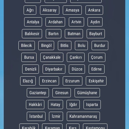
Ağrı
Aksaray
Amasya
Ankara
Antalya
Ardahan
Artvin
Aydın
Balıkesir
Bartın
Batman
Bayburt
Bilecik
Bingöl
Bitlis
Bolu
Burdur
Bursa
Çanakkale
Çankırı
Çorum
Denizli
Diyarbakır
Düzce
Edirne
Elazığ
Erzincan
Erzurum
Eskişehir
Gaziantep
Giresun
Gümüşhane
Hakkâri
Hatay
Iğdır
Isparta
İstanbul
İzmir
Kahramanmaraş
Karabük
Karaman
Kars
Kastamonu