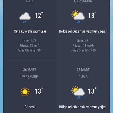
SALI
ÇARŞAMBA
°
°
12
13
Orta kuvvetli yağmurlu
Bölgesel düzensiz yağmur yağışlı
Nem: %76
Nem: %71
Rüzgar: 13 km/h
Rüzgar: 13 km/h
Yağış Olasılığı: %90
Yağış Olasılığı: %89
26 MART
27 MART
PERŞEMBE
CUMA
°
°
13
13
Güneşli
Bölgesel düzensiz yağmur yağışlı