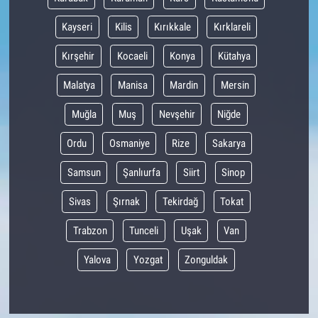
Kayseri
Kilis
Kırıkkale
Kırklareli
Kırşehir
Kocaeli
Konya
Kütahya
Malatya
Manisa
Mardin
Mersin
Muğla
Muş
Nevşehir
Niğde
Ordu
Osmaniye
Rize
Sakarya
Samsun
Şanlıurfa
Siirt
Sinop
Sivas
Şırnak
Tekirdağ
Tokat
Trabzon
Tunceli
Uşak
Van
Yalova
Yozgat
Zonguldak