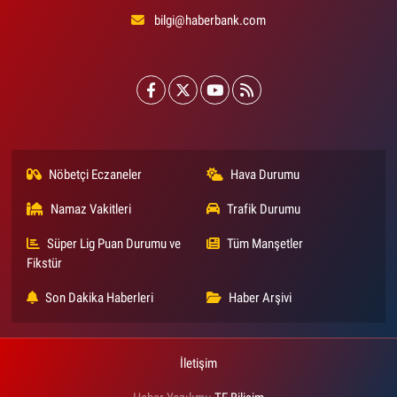
bilgi@haberbank.com
Nöbetçi Eczaneler
Hava Durumu
Namaz Vakitleri
Trafik Durumu
Süper Lig Puan Durumu ve
Tüm Manşetler
Fikstür
Son Dakika Haberleri
Haber Arşivi
İletişim