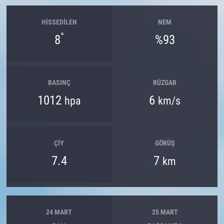
HISSEDILEN
NEM
°
8
%93
BASINÇ
RÜZGAR
1012
6
hpa
km/s
ÇIY
GÖRÜŞ
7.4
7
km
24 MART
25 MART