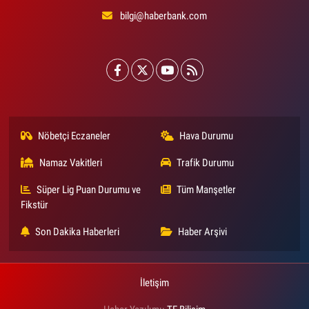
bilgi@haberbank.com
Nöbetçi Eczaneler
Hava Durumu
Namaz Vakitleri
Trafik Durumu
Süper Lig Puan Durumu ve
Tüm Manşetler
Fikstür
Son Dakika Haberleri
Haber Arşivi
İletişim