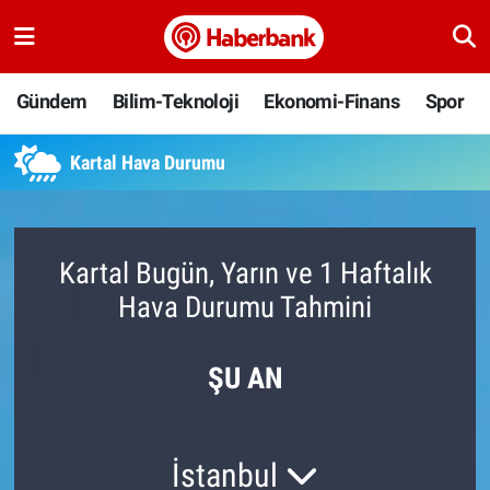
Gündem
Nöbetçi Eczaneler
Gündem
Bilim-Teknoloji
Ekonomi-Finans
Spor
Bilim-Teknoloji
Hava Durumu
Kartal Hava Durumu
Ekonomi-Finans
Namaz Vakitleri
Spor
Trafik Durumu
Kartal Bugün, Yarın ve 1 Haftalık
Hava Durumu Tahmini
Yaşam
Süper Lig Puan Durumu ve Fikstür
Ankara
Tüm Manşetler
ŞU AN
Resmi İlanlar
Son Dakika Haberleri
İstanbul
Haber Arşivi