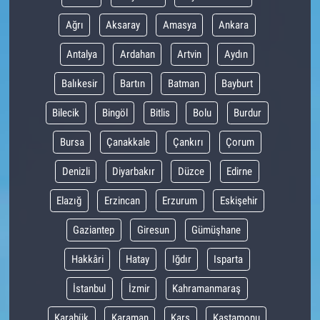
Ağrı
Aksaray
Amasya
Ankara
Antalya
Ardahan
Artvin
Aydın
Balıkesir
Bartın
Batman
Bayburt
Bilecik
Bingöl
Bitlis
Bolu
Burdur
Bursa
Çanakkale
Çankırı
Çorum
Denizli
Diyarbakır
Düzce
Edirne
Elazığ
Erzincan
Erzurum
Eskişehir
Gaziantep
Giresun
Gümüşhane
Hakkâri
Hatay
Iğdır
Isparta
İstanbul
İzmir
Kahramanmaraş
Karabük
Karaman
Kars
Kastamonu