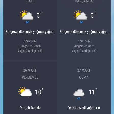
SALI
ÇARŞAMBA
°
°
9
9
Bölgesel düzensiz yağmur yağışlı
Bölgesel düzensiz yağmur yağışlı
Nem: %92
Nem: %87
Rüzgar: 20 km/h
Rüzgar: 22 km/h
Yağış Olasılığı: %89
Yağış Olasılığı: %89
26 MART
27 MART
PERŞEMBE
CUMA
°
°
10
11
Parçalı Bulutlu
Orta kuvvetli yağmurlu