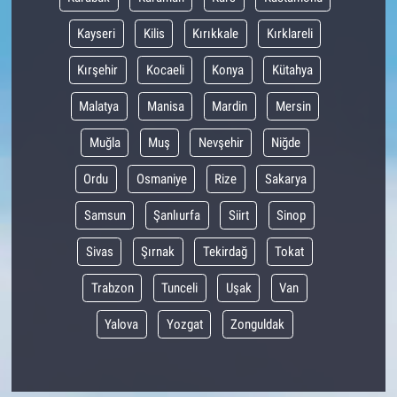
Kayseri
Kilis
Kırıkkale
Kırklareli
Kırşehir
Kocaeli
Konya
Kütahya
Malatya
Manisa
Mardin
Mersin
Muğla
Muş
Nevşehir
Niğde
Ordu
Osmaniye
Rize
Sakarya
Samsun
Şanlıurfa
Siirt
Sinop
Sivas
Şırnak
Tekirdağ
Tokat
Trabzon
Tunceli
Uşak
Van
Yalova
Yozgat
Zonguldak