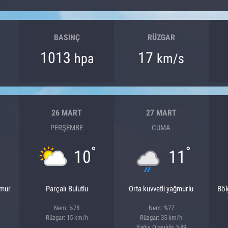
BASINÇ
RÜZGAR
1013
17
hpa
km/s
26 MART
27 MART
PERŞEMBE
CUMA
°
°
10
11
ğmur
Parçalı Bulutlu
Orta kuvvetli yağmurlu
Böl
Nem: %78
Nem: %77
Rüzgar: 15 km/h
Rüzgar: 35 km/h
Yağış Olasılığı: %89