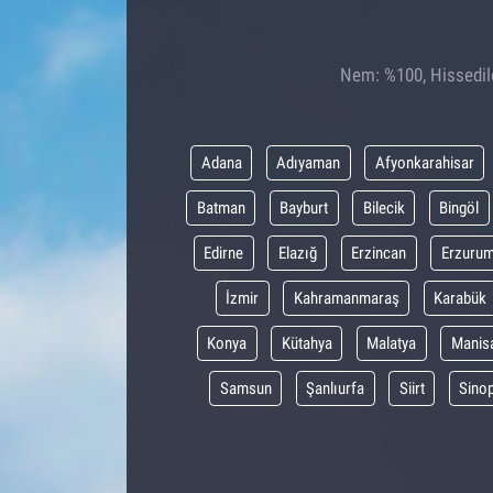
Nem: %100, Hissedile
Adana
Adıyaman
Afyonkarahisar
Batman
Bayburt
Bilecik
Bingöl
Edirne
Elazığ
Erzincan
Erzuru
İzmir
Kahramanmaraş
Karabük
Konya
Kütahya
Malatya
Manis
Samsun
Şanlıurfa
Siirt
Sino