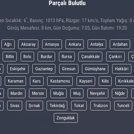
Parçalı Bulutlu
°
n Sıcaklık: 6
, Basınç: 1013 hPa, Rüzgar: 17 km/s, Toplam Yağış: 0
Görüş Mesafesi: 8 km, Gün Doğumu: 7:03, Gün Batımı: 19:20
Ağrı
Aksaray
Amasya
Ankara
Antalya
Ardahan
Bitlis
Bolu
Burdur
Bursa
Çanakkale
Çankırı
Ç
m
Eskişehir
Gaziantep
Giresun
Gümüşhane
Hakkâri
Karaman
Kars
Kastamonu
Kayseri
Kilis
Kırıkkale
a
Mardin
Mersin
Muğla
Muş
Nevşehir
Niğde
p
Sivas
Şırnak
Tekirdağ
Tokat
Trabzon
Tunceli
Zonguldak