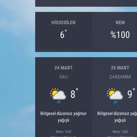
HISSEDILEN
NEM
°
6
%100
24 MART
25 MART
SALI
ÇARŞAMBA
°
°
8
9
Bölgesel düzensiz yağmur
Bölgesel düzensiz ya
yağışlı
yağışlı
Nem: %92
Nem: %85