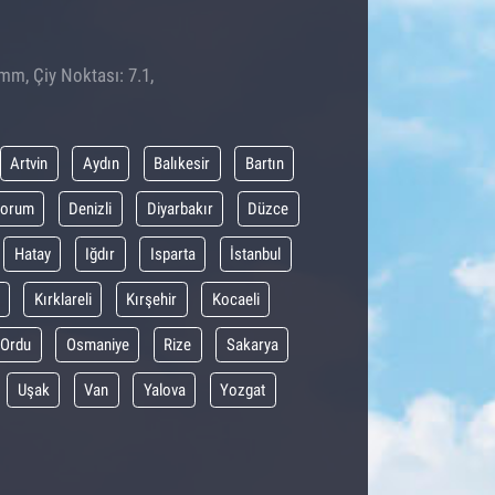
 mm, Çiy Noktası: 7.1,
Artvin
Aydın
Balıkesir
Bartın
orum
Denizli
Diyarbakır
Düzce
Hatay
Iğdır
Isparta
İstanbul
Kırklareli
Kırşehir
Kocaeli
Ordu
Osmaniye
Rize
Sakarya
Uşak
Van
Yalova
Yozgat