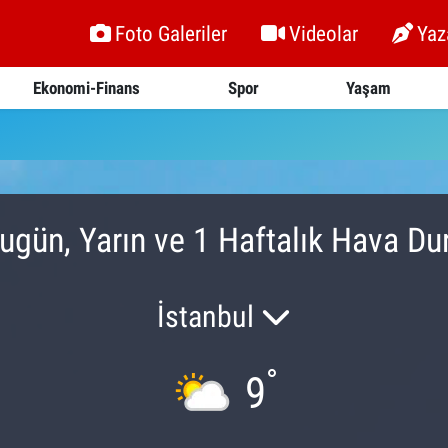
Foto Galeriler
Videolar
Yaz
Ekonomi-Finans
Spor
Yaşam
ugün, Yarın ve 1 Haftalık Hava D
İstanbul
°
9