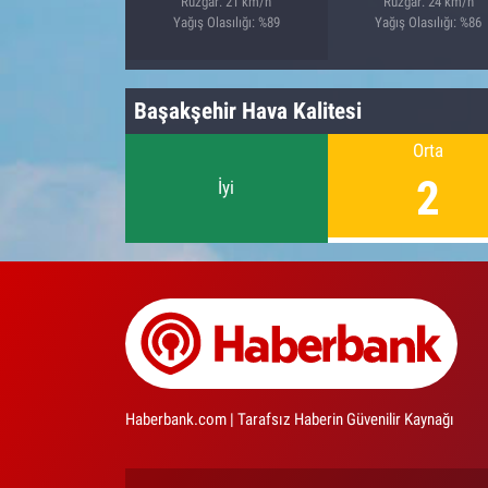
Rüzgar: 21 km/h
Rüzgar: 24 km/h
Yağış Olasılığı: %89
Yağış Olasılığı: %86
Başakşehir Hava Kalitesi
Orta
2
İyi
Haberbank.com | Tarafsız Haberin Güvenilir Kaynağı