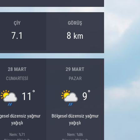
ÇIY
GÖRÜŞ
7.1
8
km
28 MART
29 MART
CUMARTESI
PAZAR
°
°
11
9
gesel düzensiz yağmur
Bölgesel düzensiz yağmur
yağışlı
yağışlı
Nem: %71
Nem: %86