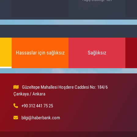
Hassaslar için sağlıksız
Sağlıksız
Güzeltepe Mahallesi Hoşdere Caddesi No: 184/6
Çankaya / Ankara
+90 312 441 75 25
bilgi@haberbank.com