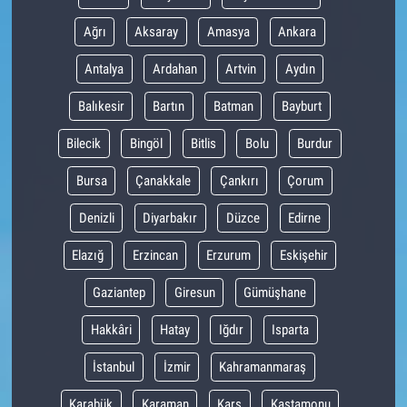
Ağrı
Aksaray
Amasya
Ankara
Antalya
Ardahan
Artvin
Aydın
Balıkesir
Bartın
Batman
Bayburt
Bilecik
Bingöl
Bitlis
Bolu
Burdur
Bursa
Çanakkale
Çankırı
Çorum
Denizli
Diyarbakır
Düzce
Edirne
Elazığ
Erzincan
Erzurum
Eskişehir
Gaziantep
Giresun
Gümüşhane
Hakkâri
Hatay
Iğdır
Isparta
İstanbul
İzmir
Kahramanmaraş
Karabük
Karaman
Kars
Kastamonu