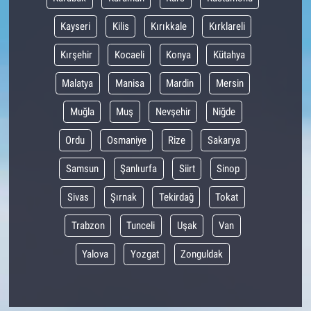
Kayseri
Kilis
Kırıkkale
Kırklareli
Kırşehir
Kocaeli
Konya
Kütahya
Malatya
Manisa
Mardin
Mersin
Muğla
Muş
Nevşehir
Niğde
Ordu
Osmaniye
Rize
Sakarya
Samsun
Şanlıurfa
Siirt
Sinop
Sivas
Şırnak
Tekirdağ
Tokat
Trabzon
Tunceli
Uşak
Van
Yalova
Yozgat
Zonguldak