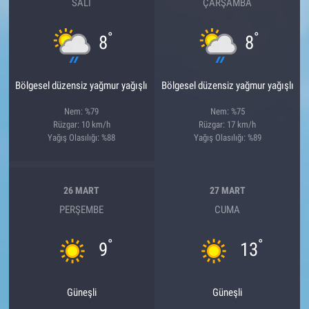
SALI
ÇARŞAMBA
°
°
8
8
Bölgesel düzensiz yağmur yağışlı
Bölgesel düzensiz yağmur yağışlı
Nem: %79
Nem: %75
Rüzgar: 10 km/h
Rüzgar: 17 km/h
Yağış Olasılığı: %88
Yağış Olasılığı: %89
26 MART
27 MART
PERŞEMBE
CUMA
°
°
9
13
Güneşli
Güneşli