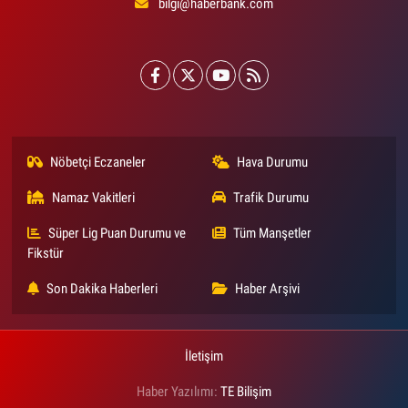
bilgi@haberbank.com
Nöbetçi Eczaneler
Hava Durumu
Namaz Vakitleri
Trafik Durumu
Süper Lig Puan Durumu ve
Tüm Manşetler
Fikstür
Son Dakika Haberleri
Haber Arşivi
İletişim
Haber Yazılımı:
TE Bilişim