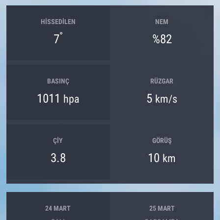
HISSEDILEN
NEM
°
7
%82
BASINÇ
RÜZGAR
1011
5
hpa
km/s
ÇIY
GÖRÜŞ
3.8
10
km
24 MART
25 MART