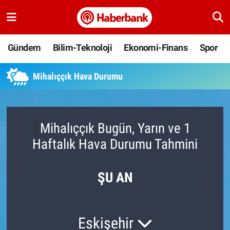
Gündem
Nöbetçi Eczaneler
Gündem
Bilim-Teknoloji
Ekonomi-Finans
Spor
Bilim-Teknoloji
Hava Durumu
Mihalıççık Hava Durumu
Ekonomi-Finans
Namaz Vakitleri
Spor
Trafik Durumu
Mihalıççık Bugün, Yarın ve 1
Haftalık Hava Durumu Tahmini
Yaşam
Süper Lig Puan Durumu ve Fikstür
Ankara
Tüm Manşetler
ŞU AN
Resmi İlanlar
Son Dakika Haberleri
Eskişehir
Haber Arşivi