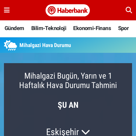
Gündem
Nöbetçi Eczaneler
Gündem
Bilim-Teknoloji
Ekonomi-Finans
Spor
Bilim-Teknoloji
Hava Durumu
Mihalgazi Hava Durumu
Ekonomi-Finans
Namaz Vakitleri
Spor
Trafik Durumu
Mihalgazi Bugün, Yarın ve 1
Haftalık Hava Durumu Tahmini
Yaşam
Süper Lig Puan Durumu ve Fikstür
Ankara
Tüm Manşetler
ŞU AN
Resmi İlanlar
Son Dakika Haberleri
Eskişehir
Haber Arşivi