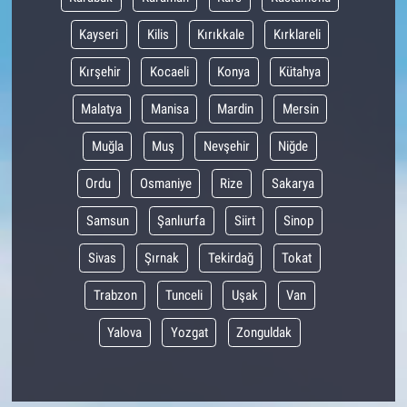
Kayseri
Kilis
Kırıkkale
Kırklareli
Kırşehir
Kocaeli
Konya
Kütahya
Malatya
Manisa
Mardin
Mersin
Muğla
Muş
Nevşehir
Niğde
Ordu
Osmaniye
Rize
Sakarya
Samsun
Şanlıurfa
Siirt
Sinop
Sivas
Şırnak
Tekirdağ
Tokat
Trabzon
Tunceli
Uşak
Van
Yalova
Yozgat
Zonguldak