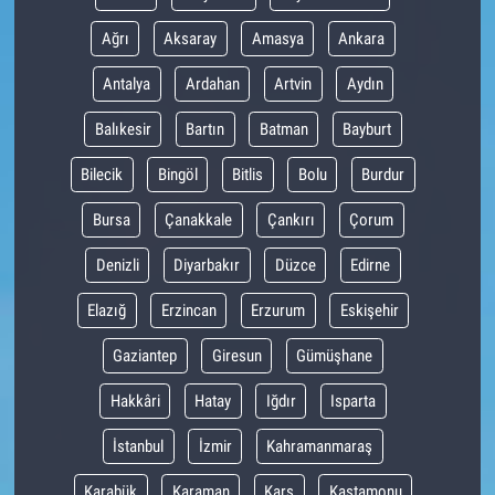
Ağrı
Aksaray
Amasya
Ankara
Antalya
Ardahan
Artvin
Aydın
Balıkesir
Bartın
Batman
Bayburt
Bilecik
Bingöl
Bitlis
Bolu
Burdur
Bursa
Çanakkale
Çankırı
Çorum
Denizli
Diyarbakır
Düzce
Edirne
Elazığ
Erzincan
Erzurum
Eskişehir
Gaziantep
Giresun
Gümüşhane
Hakkâri
Hatay
Iğdır
Isparta
İstanbul
İzmir
Kahramanmaraş
Karabük
Karaman
Kars
Kastamonu