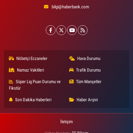
bilgi@haberbank.com
Nöbetçi Eczaneler
Hava Durumu
Namaz Vakitleri
Trafik Durumu
Süper Lig Puan Durumu ve
Tüm Manşetler
Fikstür
Son Dakika Haberleri
Haber Arşivi
İletişim