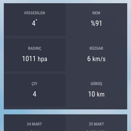
HISSEDILEN
NEM
°
4
%91
BASINÇ
RÜZGAR
1011
6
hpa
km/s
ÇIY
GÖRÜŞ
4
10
km
24 MART
25 MART