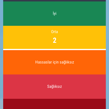
İyi
Orta
2
Hassaslar için sağlıksız
Sağlıksız