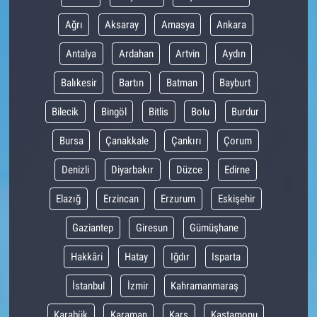
Ağrı
Aksaray
Amasya
Ankara
Antalya
Ardahan
Artvin
Aydın
Balıkesir
Bartın
Batman
Bayburt
Bilecik
Bingöl
Bitlis
Bolu
Burdur
Bursa
Çanakkale
Çankırı
Çorum
Denizli
Diyarbakır
Düzce
Edirne
Elazığ
Erzincan
Erzurum
Eskişehir
Gaziantep
Giresun
Gümüşhane
Hakkâri
Hatay
Iğdır
Isparta
İstanbul
İzmir
Kahramanmaraş
Karabük
Karaman
Kars
Kastamonu