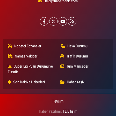
bilgi@haberbank.com
Nöbetçi Eczaneler
Hava Durumu
Namaz Vakitleri
Trafik Durumu
Süper Lig Puan Durumu ve
Tüm Manşetler
Fikstür
Son Dakika Haberleri
Haber Arşivi
İletişim
Haber Yazılımı:
TE Bilişim