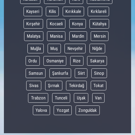
Kayseri
Kilis
Kırıkkale
Kırklareli
Kırşehir
Kocaeli
Konya
Kütahya
Malatya
Manisa
Mardin
Mersin
Muğla
Muş
Nevşehir
Niğde
Ordu
Osmaniye
Rize
Sakarya
Samsun
Şanlıurfa
Siirt
Sinop
Sivas
Şırnak
Tekirdağ
Tokat
Trabzon
Tunceli
Uşak
Van
Yalova
Yozgat
Zonguldak