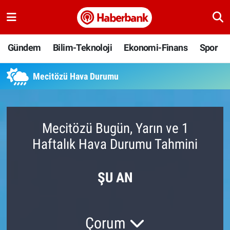
Gündem
Nöbetçi Eczaneler
Gündem
Bilim-Teknoloji
Ekonomi-Finans
Spor
Bilim-Teknoloji
Hava Durumu
Mecitözü Hava Durumu
Ekonomi-Finans
Namaz Vakitleri
Spor
Trafik Durumu
Mecitözü Bugün, Yarın ve 1
Haftalık Hava Durumu Tahmini
Yaşam
Süper Lig Puan Durumu ve Fikstür
Ankara
Tüm Manşetler
ŞU AN
Resmi İlanlar
Son Dakika Haberleri
Çorum
Haber Arşivi