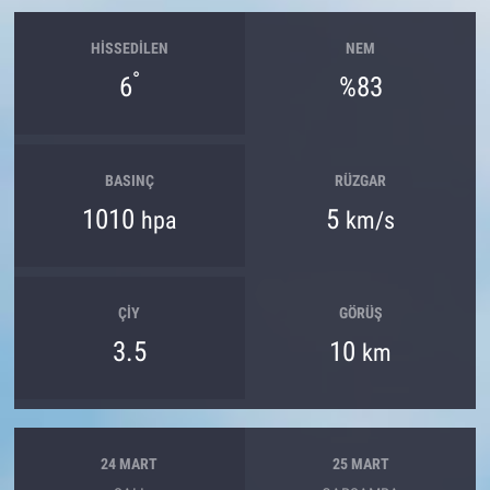
HISSEDILEN
NEM
°
6
%83
BASINÇ
RÜZGAR
1010
5
hpa
km/s
ÇIY
GÖRÜŞ
3.5
10
km
24 MART
25 MART