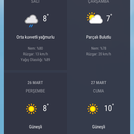
SALI
ÇARŞAMBA
°
°
8
7
Orta kuvvetli yağmurlu
Parçalı Bulutlu
Nem: %80
Nem: %78
Rüzgar: 13 km/h
Rüzgar: 20 km/h
Yağış Olasılığı: %89
26 MART
27 MART
PERŞEMBE
CUMA
°
°
8
10
Güneşli
Güneşli