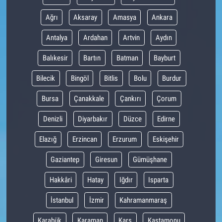
Ağrı
Aksaray
Amasya
Ankara
Antalya
Ardahan
Artvin
Aydın
Balıkesir
Bartın
Batman
Bayburt
Bilecik
Bingöl
Bitlis
Bolu
Burdur
Bursa
Çanakkale
Çankırı
Çorum
Denizli
Diyarbakır
Düzce
Edirne
Elazığ
Erzincan
Erzurum
Eskişehir
Gaziantep
Giresun
Gümüşhane
Hakkâri
Hatay
Iğdır
Isparta
İstanbul
İzmir
Kahramanmaraş
Karabük
Karaman
Kars
Kastamonu