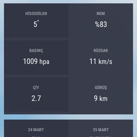
HISSEDILEN
NEM
°
5
%83
BASINÇ
RÜZGAR
1009
11
hpa
km/s
ÇIY
GÖRÜŞ
2.7
9
km
24 MART
25 MART