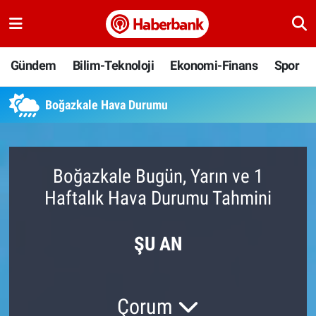
Gündem
Nöbetçi Eczaneler
Gündem
Bilim-Teknoloji
Ekonomi-Finans
Spor
Bilim-Teknoloji
Hava Durumu
Boğazkale Hava Durumu
Ekonomi-Finans
Namaz Vakitleri
Spor
Trafik Durumu
Boğazkale Bugün, Yarın ve 1
Haftalık Hava Durumu Tahmini
Yaşam
Süper Lig Puan Durumu ve Fikstür
Ankara
Tüm Manşetler
ŞU AN
Resmi İlanlar
Son Dakika Haberleri
Çorum
Haber Arşivi