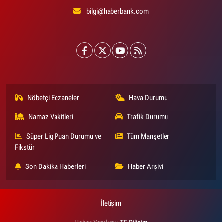
bilgi@haberbank.com
Nöbetçi Eczaneler
Hava Durumu
Namaz Vakitleri
Trafik Durumu
Süper Lig Puan Durumu ve
Tüm Manşetler
Fikstür
Son Dakika Haberleri
Haber Arşivi
İletişim