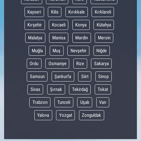
Kayseri
Kilis
Kırıkkale
Kırklareli
Kırşehir
Kocaeli
Konya
Kütahya
Malatya
Manisa
Mardin
Mersin
Muğla
Muş
Nevşehir
Niğde
Ordu
Osmaniye
Rize
Sakarya
Samsun
Şanlıurfa
Siirt
Sinop
Sivas
Şırnak
Tekirdağ
Tokat
Trabzon
Tunceli
Uşak
Van
Yalova
Yozgat
Zonguldak