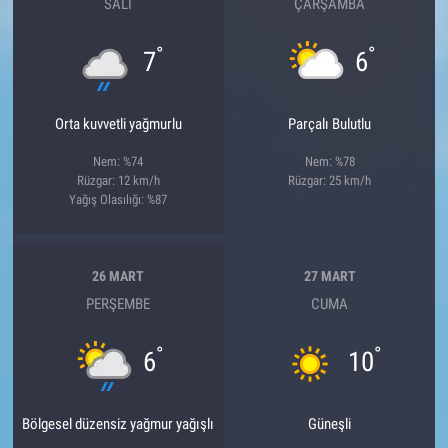
SALI
ÇARŞAMBA
°
°
7
6
Orta kuvvetli yağmurlu
Parçalı Bulutlu
Nem: %74
Nem: %78
Rüzgar: 12 km/h
Rüzgar: 25 km/h
Yağış Olasılığı: %87
26 MART
27 MART
PERŞEMBE
CUMA
°
°
6
10
Bölgesel düzensiz yağmur yağışlı
Güneşli