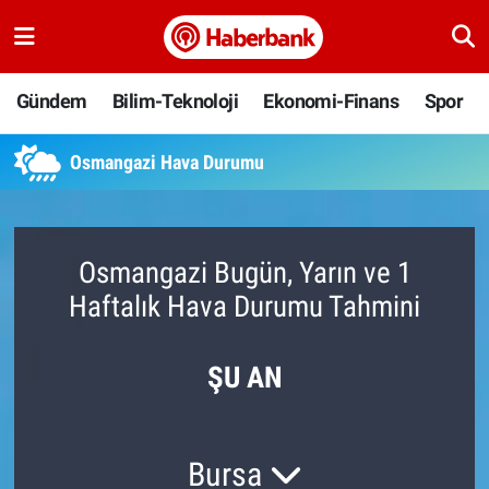
Gündem
Nöbetçi Eczaneler
Gündem
Bilim-Teknoloji
Ekonomi-Finans
Spor
Bilim-Teknoloji
Hava Durumu
Osmangazi Hava Durumu
Ekonomi-Finans
Namaz Vakitleri
Spor
Trafik Durumu
Osmangazi Bugün, Yarın ve 1
Haftalık Hava Durumu Tahmini
Yaşam
Süper Lig Puan Durumu ve Fikstür
Ankara
Tüm Manşetler
ŞU AN
Resmi İlanlar
Son Dakika Haberleri
Bursa
Haber Arşivi