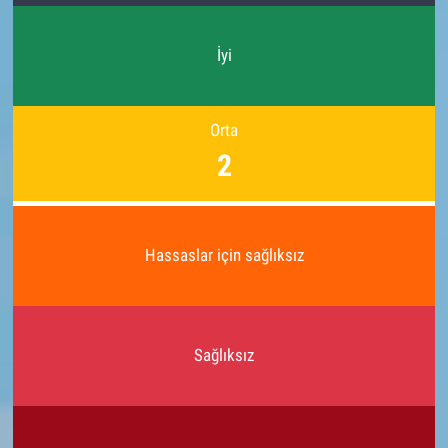
İyi
Orta
2
Hassaslar için sağlıksız
Sağlıksız