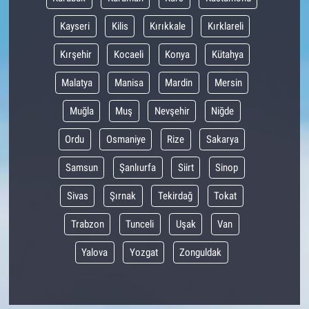
Kayseri
Kilis
Kırıkkale
Kırklareli
Kırşehir
Kocaeli
Konya
Kütahya
Malatya
Manisa
Mardin
Mersin
Muğla
Muş
Nevşehir
Niğde
Ordu
Osmaniye
Rize
Sakarya
Samsun
Şanlıurfa
Siirt
Sinop
Sivas
Şırnak
Tekirdağ
Tokat
Trabzon
Tunceli
Uşak
Van
Yalova
Yozgat
Zonguldak