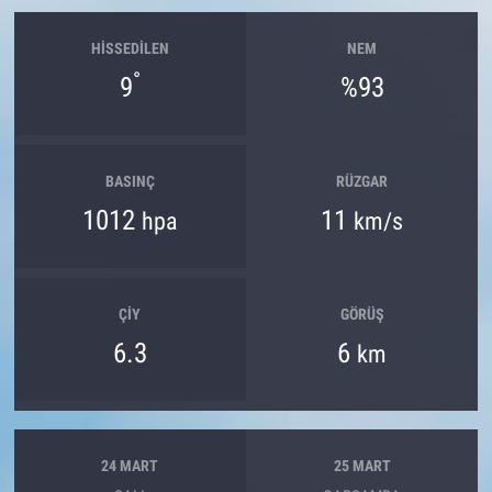
HISSEDILEN
NEM
°
9
%93
BASINÇ
RÜZGAR
1012
11
hpa
km/s
ÇIY
GÖRÜŞ
6.3
6
km
24 MART
25 MART