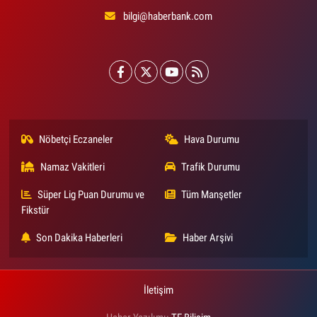
bilgi@haberbank.com
Nöbetçi Eczaneler
Hava Durumu
Namaz Vakitleri
Trafik Durumu
Süper Lig Puan Durumu ve
Tüm Manşetler
Fikstür
Son Dakika Haberleri
Haber Arşivi
İletişim