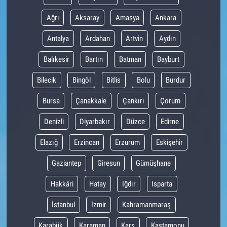
Ağrı
Aksaray
Amasya
Ankara
Antalya
Ardahan
Artvin
Aydın
Balıkesir
Bartın
Batman
Bayburt
Bilecik
Bingöl
Bitlis
Bolu
Burdur
Bursa
Çanakkale
Çankırı
Çorum
Denizli
Diyarbakır
Düzce
Edirne
Elazığ
Erzincan
Erzurum
Eskişehir
Gaziantep
Giresun
Gümüşhane
Hakkâri
Hatay
Iğdır
Isparta
İstanbul
İzmir
Kahramanmaraş
Karabük
Karaman
Kars
Kastamonu