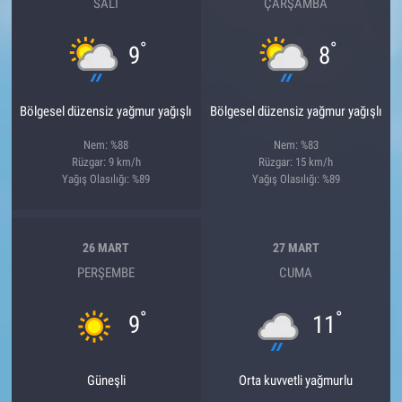
SALI
ÇARŞAMBA
°
°
9
8
Bölgesel düzensiz yağmur yağışlı
Bölgesel düzensiz yağmur yağışlı
Nem: %88
Nem: %83
Rüzgar: 9 km/h
Rüzgar: 15 km/h
Yağış Olasılığı: %89
Yağış Olasılığı: %89
26 MART
27 MART
PERŞEMBE
CUMA
°
°
9
11
Güneşli
Orta kuvvetli yağmurlu