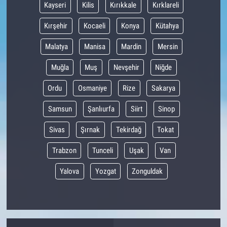
Kayseri
Kilis
Kırıkkale
Kırklareli
Kırşehir
Kocaeli
Konya
Kütahya
Malatya
Manisa
Mardin
Mersin
Muğla
Muş
Nevşehir
Niğde
Ordu
Osmaniye
Rize
Sakarya
Samsun
Şanlıurfa
Siirt
Sinop
Sivas
Şırnak
Tekirdağ
Tokat
Trabzon
Tunceli
Uşak
Van
Yalova
Yozgat
Zonguldak