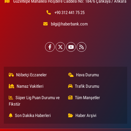
Güzeltepe Mahallesi Hoşdere Caddesi No: 184/6 Çankaya / Ankara
+90 312 441 75 25
bilgi@haberbank.com
Nöbetçi Eczaneler
Hava Durumu
Namaz Vakitleri
Trafik Durumu
Süper Lig Puan Durumu ve
Tüm Manşetler
Fikstür
Son Dakika Haberleri
Haber Arşivi