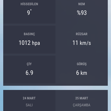
HISSEDILEN
NEM
°
9
%93
BASINÇ
RÜZGAR
1012
11
hpa
km/s
ÇIY
GÖRÜŞ
6.9
6
km
24 MART
25 MART
SALI
ÇARŞAMBA