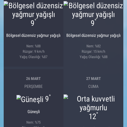
°
°
9
9
Bölgesel düzensiz yağmur yağışlı
Bölgesel düzensiz yağmur yağışlı
Nem: %88
Nem: %82
Rüzgar: 9 km/h
Rüzgar: 15 km/h
Yağış Olasılığı: %87
Yağış Olasılığı: %88
26 MART
27 MART
PERŞEMBE
CUMA
°
9
Güneşli
°
12
Nem: %75