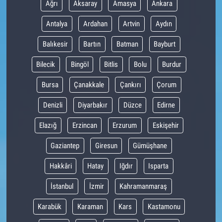
Ağrı
Aksaray
Amasya
Ankara
Antalya
Ardahan
Artvin
Aydın
Balıkesir
Bartın
Batman
Bayburt
Bilecik
Bingöl
Bitlis
Bolu
Burdur
Bursa
Çanakkale
Çankırı
Çorum
Denizli
Diyarbakır
Düzce
Edirne
Elazığ
Erzincan
Erzurum
Eskişehir
Gaziantep
Giresun
Gümüşhane
Hakkâri
Hatay
Iğdır
Isparta
İstanbul
İzmir
Kahramanmaraş
Karabük
Karaman
Kars
Kastamonu