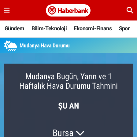
Gündem
Nöbetçi Eczaneler
Gündem
Bilim-Teknoloji
Ekonomi-Finans
Spor
Bilim-Teknoloji
Hava Durumu
Mudanya Hava Durumu
Ekonomi-Finans
Namaz Vakitleri
Spor
Trafik Durumu
Mudanya Bugün, Yarın ve 1
Haftalık Hava Durumu Tahmini
Yaşam
Süper Lig Puan Durumu ve Fikstür
Ankara
Tüm Manşetler
ŞU AN
Resmi İlanlar
Son Dakika Haberleri
Bursa
Haber Arşivi