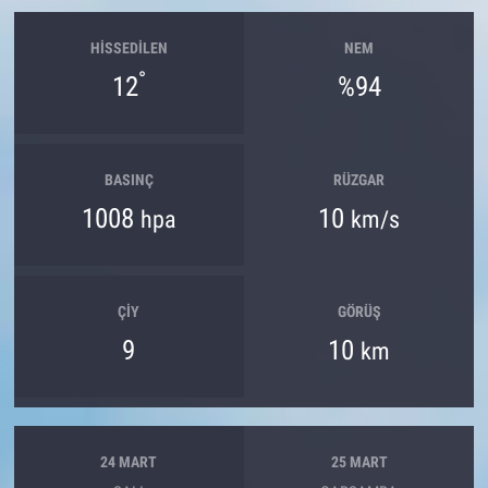
HISSEDILEN
NEM
°
12
%94
BASINÇ
RÜZGAR
1008
10
hpa
km/s
ÇIY
GÖRÜŞ
9
10
km
24 MART
25 MART