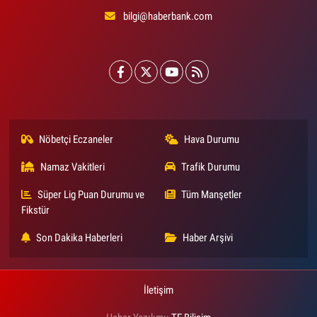
bilgi@haberbank.com
Nöbetçi Eczaneler
Hava Durumu
Namaz Vakitleri
Trafik Durumu
Süper Lig Puan Durumu ve
Tüm Manşetler
Fikstür
Son Dakika Haberleri
Haber Arşivi
İletişim