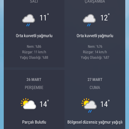
SALI
ÇARŞAMBA
°
°
11
12
Orta kuvvetli yağmurlu
Orta kuvvetli yağmurlu
Nem: %86
Nem: %76
Rüzgar: 11 km/h
Rüzgar: 14 km/h
Yağış Olasılığı: %88
Yağış Olasılığı: %87
26 MART
27 MART
PERŞEMBE
CUMA
°
°
14
14
Parçalı Bulutlu
Bölgesel düzensiz yağmur yağışlı