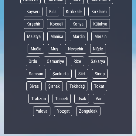
Kayseri
Kilis
Kırıkkale
Kırklareli
Kırşehir
Kocaeli
Konya
Kütahya
Malatya
Manisa
Mardin
Mersin
Muğla
Muş
Nevşehir
Niğde
Ordu
Osmaniye
Rize
Sakarya
Samsun
Şanlıurfa
Siirt
Sinop
Sivas
Şırnak
Tekirdağ
Tokat
Trabzon
Tunceli
Uşak
Van
Yalova
Yozgat
Zonguldak