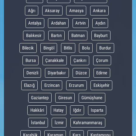
Ağrı
Aksaray
Amasya
Ankara
Antalya
Ardahan
Artvin
Aydın
Balıkesir
Bartın
Batman
Bayburt
Bilecik
Bingöl
Bitlis
Bolu
Burdur
Bursa
Çanakkale
Çankırı
Çorum
Denizli
Diyarbakır
Düzce
Edirne
Elazığ
Erzincan
Erzurum
Eskişehir
Gaziantep
Giresun
Gümüşhane
Hakkâri
Hatay
Iğdır
Isparta
İstanbul
İzmir
Kahramanmaraş
Karabük
Karaman
Kars
Kastamonu