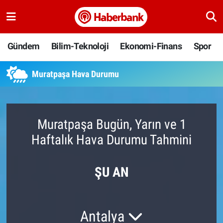
Gündem
Nöbetçi Eczaneler
Gündem
Bilim-Teknoloji
Ekonomi-Finans
Spor
Bilim-Teknoloji
Hava Durumu
Muratpaşa Hava Durumu
Ekonomi-Finans
Namaz Vakitleri
Spor
Trafik Durumu
Muratpaşa Bugün, Yarın ve 1
Haftalık Hava Durumu Tahmini
Yaşam
Süper Lig Puan Durumu ve Fikstür
Ankara
Tüm Manşetler
ŞU AN
Resmi İlanlar
Son Dakika Haberleri
Antalya
Haber Arşivi