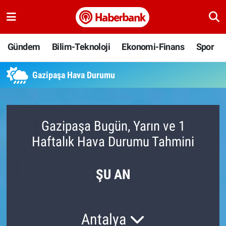
Gündem
Nöbetçi Eczaneler
Gündem
Bilim-Teknoloji
Ekonomi-Finans
Spor
Bilim-Teknoloji
Hava Durumu
Gazipaşa Hava Durumu
Ekonomi-Finans
Namaz Vakitleri
Spor
Trafik Durumu
Gazipaşa Bugün, Yarın ve 1
Haftalık Hava Durumu Tahmini
Yaşam
Süper Lig Puan Durumu ve Fikstür
Ankara
Tüm Manşetler
ŞU AN
Resmi İlanlar
Son Dakika Haberleri
Antalya
Haber Arşivi