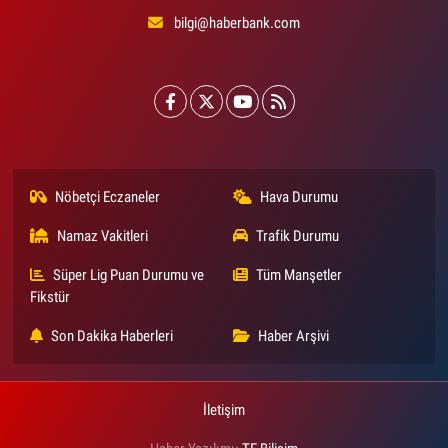
bilgi@haberbank.com
Nöbetçi Eczaneler
Hava Durumu
Namaz Vakitleri
Trafik Durumu
Süper Lig Puan Durumu ve
Tüm Manşetler
Fikstür
Son Dakika Haberleri
Haber Arşivi
İletişim