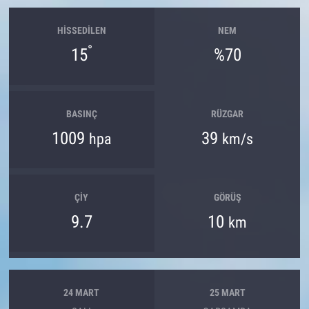
HISSEDILEN
NEM
°
15
%70
BASINÇ
RÜZGAR
1009
39
hpa
km/s
ÇIY
GÖRÜŞ
9.7
10
km
24 MART
25 MART