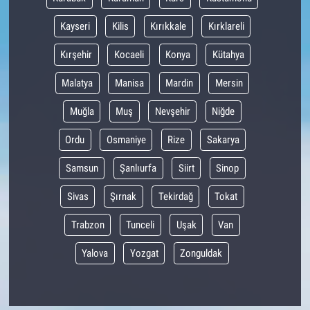
Kayseri
Kilis
Kırıkkale
Kırklareli
Kırşehir
Kocaeli
Konya
Kütahya
Malatya
Manisa
Mardin
Mersin
Muğla
Muş
Nevşehir
Niğde
Ordu
Osmaniye
Rize
Sakarya
Samsun
Şanlıurfa
Siirt
Sinop
Sivas
Şırnak
Tekirdağ
Tokat
Trabzon
Tunceli
Uşak
Van
Yalova
Yozgat
Zonguldak