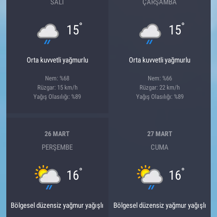
SALI
ÇARŞAMBA
°
°
15
15
Orta kuvvetli yağmurlu
Orta kuvvetli yağmurlu
Nem: %68
Nem: %66
Rüzgar: 15 km/h
Rüzgar: 22 km/h
Yağış Olasılığı: %89
Yağış Olasılığı: %89
26 MART
27 MART
PERŞEMBE
CUMA
°
°
16
16
Bölgesel düzensiz yağmur yağışlı
Bölgesel düzensiz yağmur yağışlı