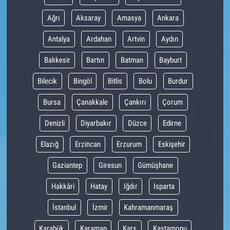
Ağrı
Aksaray
Amasya
Ankara
Antalya
Ardahan
Artvin
Aydın
Balıkesir
Bartın
Batman
Bayburt
Bilecik
Bingöl
Bitlis
Bolu
Burdur
Bursa
Çanakkale
Çankırı
Çorum
Denizli
Diyarbakır
Düzce
Edirne
Elazığ
Erzincan
Erzurum
Eskişehir
Gaziantep
Giresun
Gümüşhane
Hakkâri
Hatay
Iğdır
Isparta
İstanbul
İzmir
Kahramanmaraş
Karabük
Karaman
Kars
Kastamonu