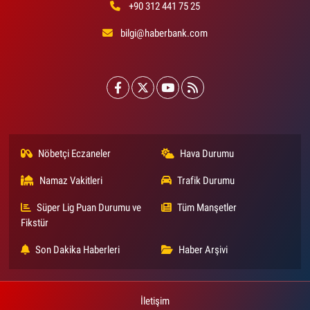
+90 312 441 75 25
bilgi@haberbank.com
Nöbetçi Eczaneler
Hava Durumu
Namaz Vakitleri
Trafik Durumu
Süper Lig Puan Durumu ve
Tüm Manşetler
Fikstür
Son Dakika Haberleri
Haber Arşivi
İletişim