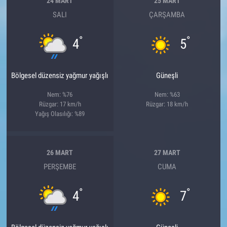
24 MART
25 MART
SALI
ÇARŞAMBA
°
°
4
5
Bölgesel düzensiz yağmur yağışlı
Güneşli
Nem: %76
Nem: %63
Rüzgar: 17 km/h
Rüzgar: 18 km/h
Yağış Olasılığı: %89
26 MART
27 MART
PERŞEMBE
CUMA
°
°
4
7