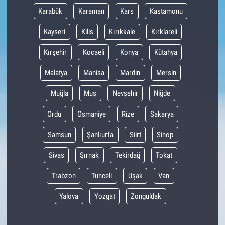
Karabük
Karaman
Kars
Kastamonu
Kayseri
Kilis
Kırıkkale
Kırklareli
Kırşehir
Kocaeli
Konya
Kütahya
Malatya
Manisa
Mardin
Mersin
Muğla
Muş
Nevşehir
Niğde
Ordu
Osmaniye
Rize
Sakarya
Samsun
Şanlıurfa
Siirt
Sinop
Sivas
Şırnak
Tekirdağ
Tokat
Trabzon
Tunceli
Uşak
Van
Yalova
Yozgat
Zonguldak