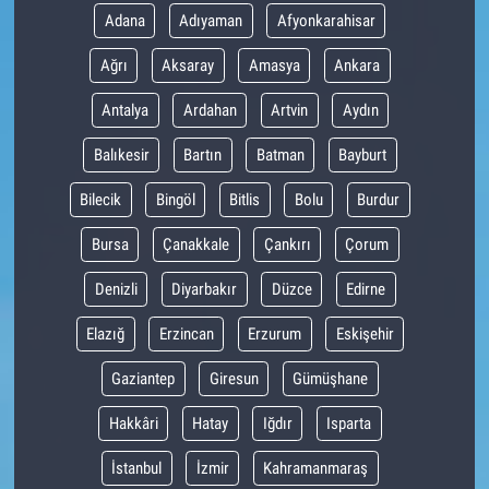
Adana
Adıyaman
Afyonkarahisar
Ağrı
Aksaray
Amasya
Ankara
Antalya
Ardahan
Artvin
Aydın
Balıkesir
Bartın
Batman
Bayburt
Bilecik
Bingöl
Bitlis
Bolu
Burdur
Bursa
Çanakkale
Çankırı
Çorum
Denizli
Diyarbakır
Düzce
Edirne
Elazığ
Erzincan
Erzurum
Eskişehir
Gaziantep
Giresun
Gümüşhane
Hakkâri
Hatay
Iğdır
Isparta
İstanbul
İzmir
Kahramanmaraş