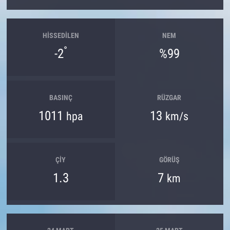
HISSEDILEN
NEM
°
-2
%99
BASINÇ
RÜZGAR
1011
13
hpa
km/s
ÇIY
GÖRÜŞ
1.3
7
km