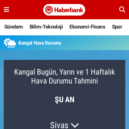
Gündem
Nöbetçi Eczaneler
Gündem
Bilim-Teknoloji
Ekonomi-Finans
Spor
Bilim-Teknoloji
Hava Durumu
Kangal Hava Durumu
Ekonomi-Finans
Namaz Vakitleri
Spor
Trafik Durumu
Kangal Bugün, Yarın ve 1 Haftalık
Hava Durumu Tahmini
Yaşam
Süper Lig Puan Durumu ve Fikstür
Ankara
Tüm Manşetler
ŞU AN
Resmi İlanlar
Son Dakika Haberleri
Sivas
Haber Arşivi