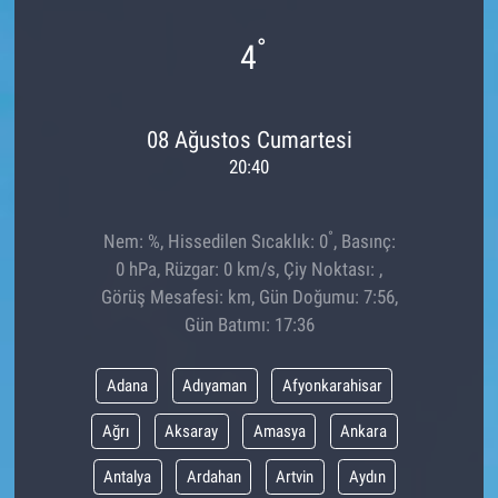
°
4
08 Ağustos Cumartesi
20:40
°
Nem: %, Hissedilen Sıcaklık: 0
, Basınç:
0 hPa, Rüzgar: 0 km/s, Çiy Noktası: ,
Görüş Mesafesi: km, Gün Doğumu: 7:56,
Gün Batımı: 17:36
Adana
Adıyaman
Afyonkarahisar
Ağrı
Aksaray
Amasya
Ankara
Antalya
Ardahan
Artvin
Aydın