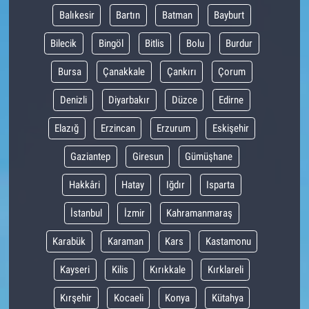
Balıkesir
Bartın
Batman
Bayburt
Bilecik
Bingöl
Bitlis
Bolu
Burdur
Bursa
Çanakkale
Çankırı
Çorum
Denizli
Diyarbakır
Düzce
Edirne
Elazığ
Erzincan
Erzurum
Eskişehir
Gaziantep
Giresun
Gümüşhane
Hakkâri
Hatay
Iğdır
Isparta
İstanbul
İzmir
Kahramanmaraş
Karabük
Karaman
Kars
Kastamonu
Kayseri
Kilis
Kırıkkale
Kırklareli
Kırşehir
Kocaeli
Konya
Kütahya