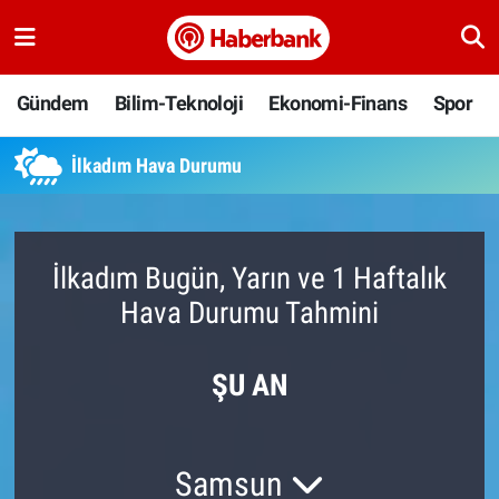
Gündem
Nöbetçi Eczaneler
Gündem
Bilim-Teknoloji
Ekonomi-Finans
Spor
Bilim-Teknoloji
Hava Durumu
İlkadım Hava Durumu
Ekonomi-Finans
Namaz Vakitleri
Spor
Trafik Durumu
İlkadım Bugün, Yarın ve 1 Haftalık
Hava Durumu Tahmini
Yaşam
Süper Lig Puan Durumu ve Fikstür
Ankara
Tüm Manşetler
ŞU AN
Resmi İlanlar
Son Dakika Haberleri
Samsun
Haber Arşivi