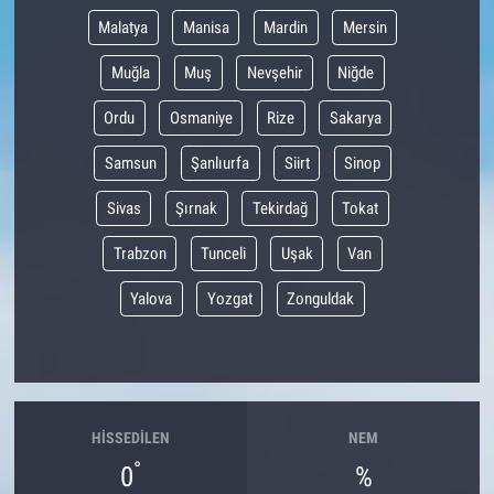
Malatya
Manisa
Mardin
Mersin
Muğla
Muş
Nevşehir
Niğde
Ordu
Osmaniye
Rize
Sakarya
Samsun
Şanlıurfa
Siirt
Sinop
Sivas
Şırnak
Tekirdağ
Tokat
Trabzon
Tunceli
Uşak
Van
Yalova
Yozgat
Zonguldak
HISSEDILEN
NEM
°
0
%