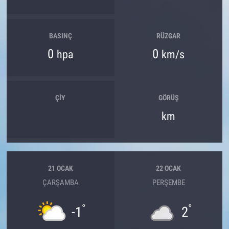
BASINÇ
RÜZGAR
0
0
hpa
km/s
ÇIY
GÖRÜŞ
km
21 OCAK
22 OCAK
ÇARŞAMBA
PERŞEMBE
°
°
-1
2