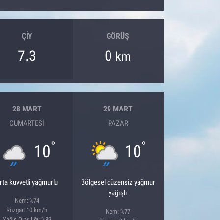
ÇIY
GÖRÜŞ
7.3
0
km
28 MART
29 MART
CUMARTESI
PAZAR
°
°
10
10
rta kuvvetli yağmurlu
Bölgesel düzensiz yağmur
yağışlı
Nem: %74
Rüzgar: 10 km/h
Nem: %77
Yağış Olasılığı: %89