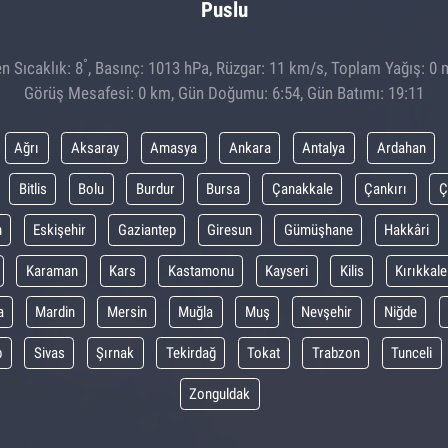
Puslu
°
n Sıcaklık: 8
, Basınç: 1013 hPa, Rüzgar: 11 km/s, Toplam Yağış: 0 
Görüş Mesafesi: 0 km, Gün Doğumu: 6:54, Gün Batımı: 19:11
Ağrı
Aksaray
Amasya
Ankara
Antalya
Ardahan
Bitlis
Bolu
Burdur
Bursa
Çanakkale
Çankırı
Ç
m
Eskişehir
Gaziantep
Giresun
Gümüşhane
Hakkâri
Karaman
Kars
Kastamonu
Kayseri
Kilis
Kırıkkale
a
Mardin
Mersin
Muğla
Muş
Nevşehir
Niğde
p
Sivas
Şırnak
Tekirdağ
Tokat
Trabzon
Tunceli
Zonguldak