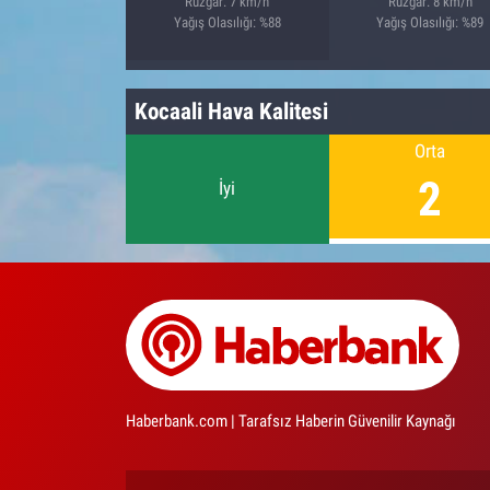
Rüzgar: 7 km/h
Rüzgar: 8 km/h
Yağış Olasılığı: %88
Yağış Olasılığı: %89
Kocaali Hava Kalitesi
Orta
2
İyi
Haberbank.com | Tarafsız Haberin Güvenilir Kaynağı