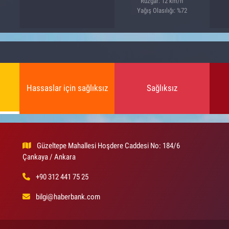
Rüzgar: 12 km/h
Yağış Olasılığı: %72
Hassaslar için sağlıksız
Sağlıksız
Güzeltepe Mahallesi Hoşdere Caddesi No: 184/6
Çankaya / Ankara
+90 312 441 75 25
bilgi@haberbank.com