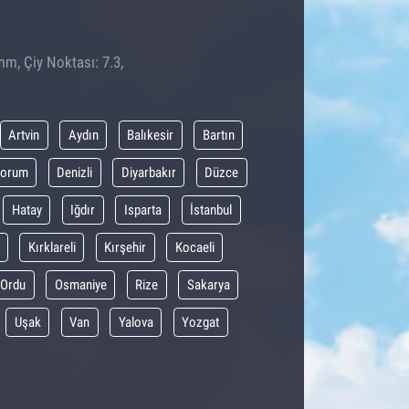
mm, Çiy Noktası: 7.3,
Artvin
Aydın
Balıkesir
Bartın
orum
Denizli
Diyarbakır
Düzce
Hatay
Iğdır
Isparta
İstanbul
Kırklareli
Kırşehir
Kocaeli
Ordu
Osmaniye
Rize
Sakarya
Uşak
Van
Yalova
Yozgat