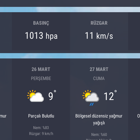
BASINÇ
RÜZGAR
1013
11
hpa
km/s
26 MART
27 MART
PERŞEMBE
CUMA
°
°
9
12
ğmur
Parçalı Bulutlu
Bölgesel düzensiz yağmur
O
yağışlı
Nem: %83
Rüzgar: 9 km/h
Nem: %60