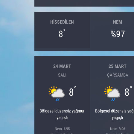
HISSEDILEN
NEM
°
8
%97
24 MART
25 MART
SALI
ÇARŞAMBA
°
°
8
8
Bölgesel düzensiz yağmur
Bölgesel düzensiz ya
yağışlı
yağışlı
Nem: %95
Nem: %96