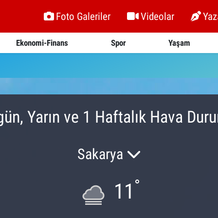
Foto Galeriler
Videolar
Yaz
Ekonomi-Finans
Spor
Yaşam
gün, Yarın ve 1 Haftalık Hava Dur
Sakarya
°
11