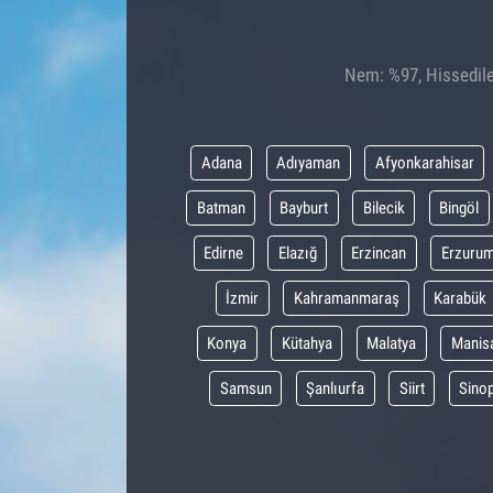
Nem: %97, Hissedile
Adana
Adıyaman
Afyonkarahisar
Batman
Bayburt
Bilecik
Bingöl
Edirne
Elazığ
Erzincan
Erzuru
İzmir
Kahramanmaraş
Karabük
Konya
Kütahya
Malatya
Manis
Samsun
Şanlıurfa
Siirt
Sino