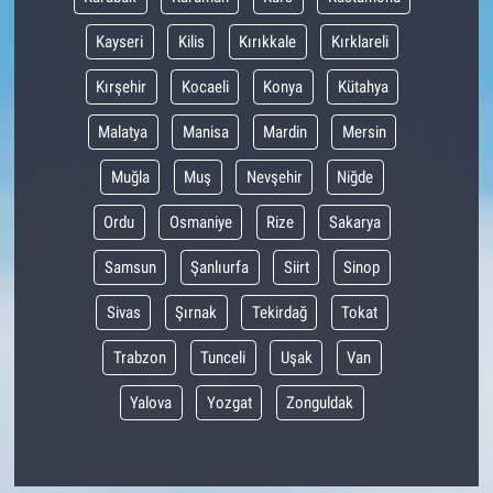
Kayseri
Kilis
Kırıkkale
Kırklareli
Kırşehir
Kocaeli
Konya
Kütahya
Malatya
Manisa
Mardin
Mersin
Muğla
Muş
Nevşehir
Niğde
Ordu
Osmaniye
Rize
Sakarya
Samsun
Şanlıurfa
Siirt
Sinop
Sivas
Şırnak
Tekirdağ
Tokat
Trabzon
Tunceli
Uşak
Van
Yalova
Yozgat
Zonguldak