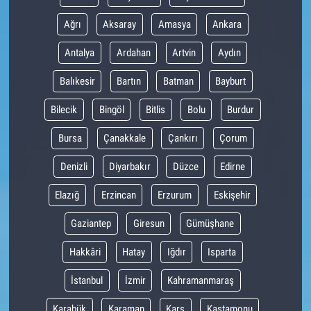
Ağrı
Aksaray
Amasya
Ankara
Antalya
Ardahan
Artvin
Aydın
Balıkesir
Bartın
Batman
Bayburt
Bilecik
Bingöl
Bitlis
Bolu
Burdur
Bursa
Çanakkale
Çankırı
Çorum
Denizli
Diyarbakır
Düzce
Edirne
Elazığ
Erzincan
Erzurum
Eskişehir
Gaziantep
Giresun
Gümüşhane
Hakkâri
Hatay
Iğdır
Isparta
İstanbul
İzmir
Kahramanmaraş
Karabük
Karaman
Kars
Kastamonu