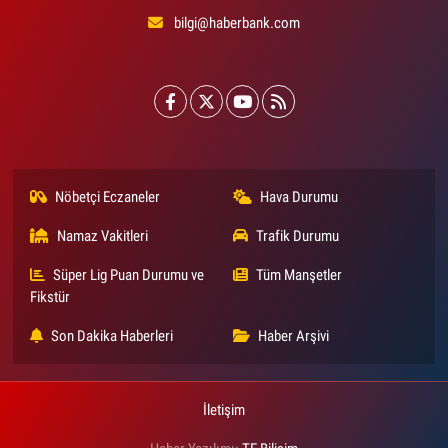
bilgi@haberbank.com
Nöbetçi Eczaneler
Hava Durumu
Namaz Vakitleri
Trafik Durumu
Süper Lig Puan Durumu ve
Tüm Manşetler
Fikstür
Son Dakika Haberleri
Haber Arşivi
İletişim