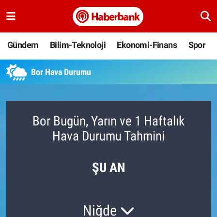
Gündem
Nöbetçi Eczaneler
Gündem
Bilim-Teknoloji
Ekonomi-Finans
Spor
Bilim-Teknoloji
Hava Durumu
Bor Hava Durumu
Ekonomi-Finans
Namaz Vakitleri
Spor
Trafik Durumu
Bor Bugün, Yarın ve 1 Haftalık
Hava Durumu Tahmini
Yaşam
Süper Lig Puan Durumu ve Fikstür
Ankara
Tüm Manşetler
ŞU AN
Resmi İlanlar
Son Dakika Haberleri
Niğde
Haber Arşivi