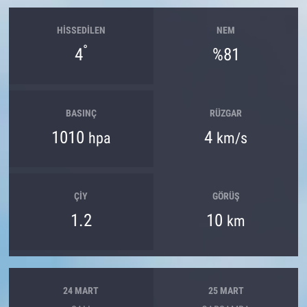
HISSEDILEN
NEM
°
4
%81
BASINÇ
RÜZGAR
1010
4
hpa
km/s
ÇIY
GÖRÜŞ
1.2
10
km
24 MART
25 MART