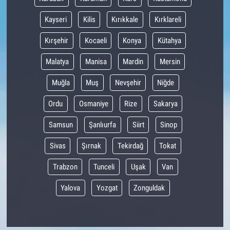
Kayseri
Kilis
Kırıkkale
Kırklareli
Kırşehir
Kocaeli
Konya
Kütahya
Malatya
Manisa
Mardin
Mersin
Muğla
Muş
Nevşehir
Niğde
Ordu
Osmaniye
Rize
Sakarya
Samsun
Şanlıurfa
Siirt
Sinop
Sivas
Şırnak
Tekirdağ
Tokat
Trabzon
Tunceli
Uşak
Van
Yalova
Yozgat
Zonguldak