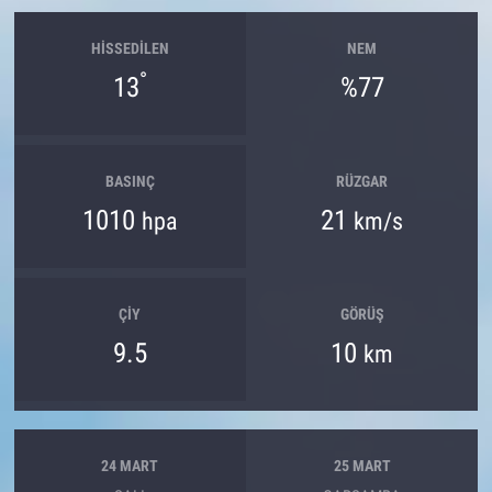
HISSEDILEN
NEM
°
13
%77
BASINÇ
RÜZGAR
1010
21
hpa
km/s
ÇIY
GÖRÜŞ
9.5
10
km
24 MART
25 MART