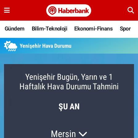
Gündem
Nöbetçi Eczaneler
Gündem
Bilim-Teknoloji
Ekonomi-Finans
Spor
Bilim-Teknoloji
Hava Durumu
Yenişehir Hava Durumu
Ekonomi-Finans
Namaz Vakitleri
Spor
Trafik Durumu
Yenişehir Bugün, Yarın ve 1
Haftalık Hava Durumu Tahmini
Yaşam
Süper Lig Puan Durumu ve Fikstür
Ankara
Tüm Manşetler
ŞU AN
Resmi İlanlar
Son Dakika Haberleri
Mersin
Haber Arşivi