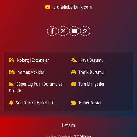
bilgi@haberbank.com
Nöbetçi Eczaneler
Hava Durumu
Namaz Vakitleri
Trafik Durumu
Süper Lig Puan Durumu ve
Tüm Manşetler
Fikstür
Son Dakika Haberleri
Haber Arşivi
İletişim