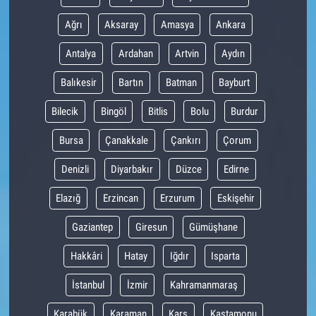
Ağrı
Aksaray
Amasya
Ankara
Antalya
Ardahan
Artvin
Aydın
Balıkesir
Bartın
Batman
Bayburt
Bilecik
Bingöl
Bitlis
Bolu
Burdur
Bursa
Çanakkale
Çankırı
Çorum
Denizli
Diyarbakır
Düzce
Edirne
Elazığ
Erzincan
Erzurum
Eskişehir
Gaziantep
Giresun
Gümüşhane
Hakkâri
Hatay
Iğdır
Isparta
İstanbul
İzmir
Kahramanmaraş
Karabük
Karaman
Kars
Kastamonu