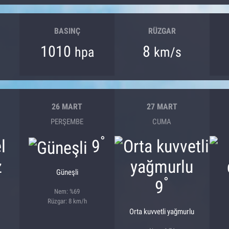
BASINÇ
RÜZGAR
1010
8
hpa
km/s
26 MART
27 MART
PERŞEMBE
CUMA
°
9
Güneşli
°
9
Nem: %69
Rüzgar: 8 km/h
Orta kuvvetli yağmurlu