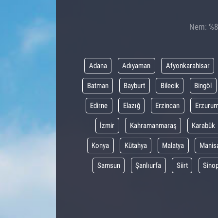
Nem: %84
Adana
Adıyaman
Afyonkarahisar
Batman
Bayburt
Bilecik
Bingöl
Edirne
Elazığ
Erzincan
Erzuru
İzmir
Kahramanmaraş
Karabük
Konya
Kütahya
Malatya
Manis
Samsun
Şanlıurfa
Siirt
Sino