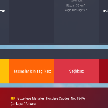
Nem: %74
Rüzgar: 35 km/h
Yağış Olasılığı: %70
ğmur
Böl
Hassaslar için sağlıksız
Sağlıksız
Güzeltepe Mahallesi Hoşdere Caddesi No: 184/6
Çankaya / Ankara