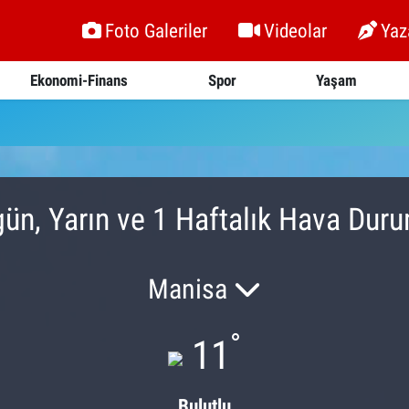
Foto Galeriler
Videolar
Yaz
Ekonomi-Finans
Spor
Yaşam
ün, Yarın ve 1 Haftalık Hava Dur
Manisa
°
11
Bulutlu