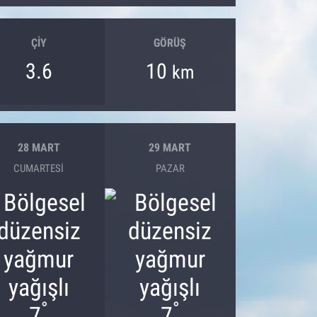
ÇIY
GÖRÜŞ
3.6
10
km
28 MART
29 MART
CUMARTESI
PAZAR
°
°
7
7