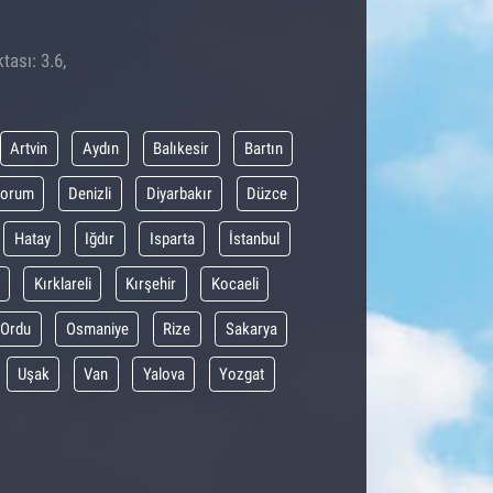
tası: 3.6,
Artvin
Aydın
Balıkesir
Bartın
orum
Denizli
Diyarbakır
Düzce
Hatay
Iğdır
Isparta
İstanbul
Kırklareli
Kırşehir
Kocaeli
Ordu
Osmaniye
Rize
Sakarya
Uşak
Van
Yalova
Yozgat