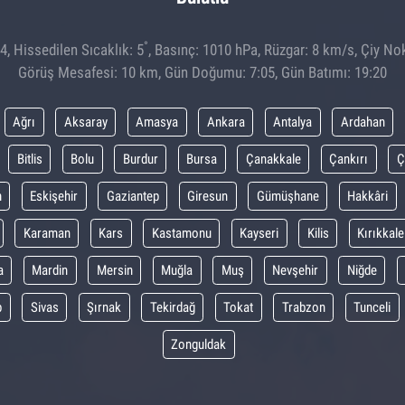
°
, Hissedilen Sıcaklık: 5
, Basınç: 1010 hPa, Rüzgar: 8 km/s, Çiy Nok
Görüş Mesafesi: 10 km, Gün Doğumu: 7:05, Gün Batımı: 19:20
Ağrı
Aksaray
Amasya
Ankara
Antalya
Ardahan
Bitlis
Bolu
Burdur
Bursa
Çanakkale
Çankırı
Ç
m
Eskişehir
Gaziantep
Giresun
Gümüşhane
Hakkâri
Karaman
Kars
Kastamonu
Kayseri
Kilis
Kırıkkale
a
Mardin
Mersin
Muğla
Muş
Nevşehir
Niğde
p
Sivas
Şırnak
Tekirdağ
Tokat
Trabzon
Tunceli
Zonguldak