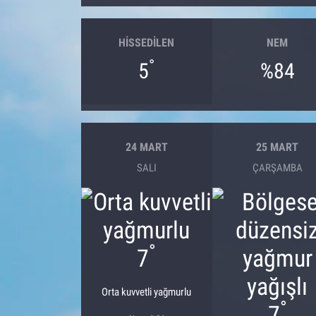
HISSEDILEN
NEM
°
5
%84
24 MART
25 MART
SALI
ÇARŞAMBA
°
7
Orta kuvvetli yağmurlu
°
7