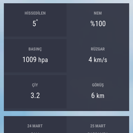
HISSEDILEN
NEM
°
5
%100
BASINÇ
RÜZGAR
1009
4
hpa
km/s
ÇIY
GÖRÜŞ
3.2
6
km
24 MART
25 MART