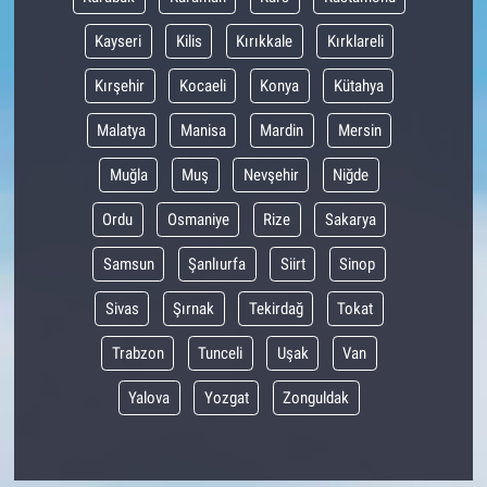
Kayseri
Kilis
Kırıkkale
Kırklareli
Kırşehir
Kocaeli
Konya
Kütahya
Malatya
Manisa
Mardin
Mersin
Muğla
Muş
Nevşehir
Niğde
Ordu
Osmaniye
Rize
Sakarya
Samsun
Şanlıurfa
Siirt
Sinop
Sivas
Şırnak
Tekirdağ
Tokat
Trabzon
Tunceli
Uşak
Van
Yalova
Yozgat
Zonguldak