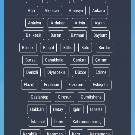
Ağrı
Aksaray
Amasya
Ankara
Antalya
Ardahan
Artvin
Aydın
Balıkesir
Bartın
Batman
Bayburt
Bilecik
Bingöl
Bitlis
Bolu
Burdur
Bursa
Çanakkale
Çankırı
Çorum
Denizli
Diyarbakır
Düzce
Edirne
Elazığ
Erzincan
Erzurum
Eskişehir
Gaziantep
Giresun
Gümüşhane
Hakkâri
Hatay
Iğdır
Isparta
İstanbul
İzmir
Kahramanmaraş
Karabük
Karaman
Kars
Kastamonu