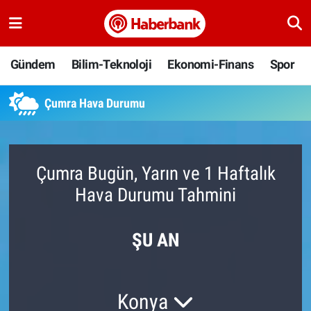
Gündem
Nöbetçi Eczaneler
Gündem
Bilim-Teknoloji
Ekonomi-Finans
Spor
Bilim-Teknoloji
Hava Durumu
Çumra Hava Durumu
Ekonomi-Finans
Namaz Vakitleri
Spor
Trafik Durumu
Çumra Bugün, Yarın ve 1 Haftalık
Hava Durumu Tahmini
Yaşam
Süper Lig Puan Durumu ve Fikstür
Ankara
Tüm Manşetler
ŞU AN
Resmi İlanlar
Son Dakika Haberleri
Konya
Haber Arşivi