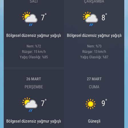
SALI
ÇARŞAMBA
°
°
7
8
Bölgesel düzensiz yağmur yağışlı
Bölgesel düzensiz yağmur yağışlı
Nem: %72
Nem: %73
Rüzgar: 15 km/h
Rüzgar: 13 km/h
Yağış Olasılığı: %85
Yağış Olasılığı: %87
26 MART
27 MART
PERŞEMBE
CUMA
°
°
7
9
Bölgesel düzensiz yağmur yağışlı
Güneşli