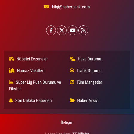
bilgi@haberbank.com
Nöbetçi Eczaneler
Hava Durumu
Namaz Vakitleri
Trafik Durumu
Süper Lig Puan Durumu ve
Tüm Manşetler
Fikstür
Son Dakika Haberleri
Haber Arşivi
İletişim