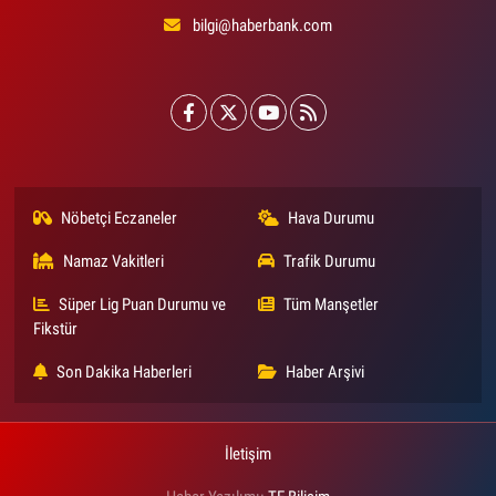
bilgi@haberbank.com
Nöbetçi Eczaneler
Hava Durumu
Namaz Vakitleri
Trafik Durumu
Süper Lig Puan Durumu ve
Tüm Manşetler
Fikstür
Son Dakika Haberleri
Haber Arşivi
İletişim