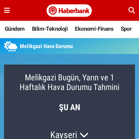
Gündem
Nöbetçi Eczaneler
Gündem
Bilim-Teknoloji
Ekonomi-Finans
Spor
Bilim-Teknoloji
Hava Durumu
Melikgazi Hava Durumu
Ekonomi-Finans
Namaz Vakitleri
Spor
Trafik Durumu
Melikgazi Bugün, Yarın ve 1
Haftalık Hava Durumu Tahmini
Yaşam
Süper Lig Puan Durumu ve Fikstür
Ankara
Tüm Manşetler
ŞU AN
Resmi İlanlar
Son Dakika Haberleri
Kayseri
Haber Arşivi