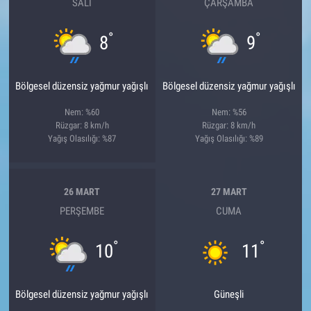
SALI
ÇARŞAMBA
°
°
8
9
Bölgesel düzensiz yağmur yağışlı
Bölgesel düzensiz yağmur yağışlı
Nem: %60
Nem: %56
Rüzgar: 8 km/h
Rüzgar: 8 km/h
Yağış Olasılığı: %87
Yağış Olasılığı: %89
26 MART
27 MART
PERŞEMBE
CUMA
°
°
10
11
Bölgesel düzensiz yağmur yağışlı
Güneşli