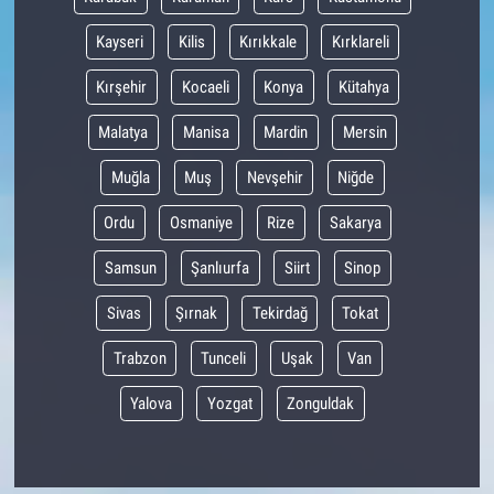
Kayseri
Kilis
Kırıkkale
Kırklareli
Kırşehir
Kocaeli
Konya
Kütahya
Malatya
Manisa
Mardin
Mersin
Muğla
Muş
Nevşehir
Niğde
Ordu
Osmaniye
Rize
Sakarya
Samsun
Şanlıurfa
Siirt
Sinop
Sivas
Şırnak
Tekirdağ
Tokat
Trabzon
Tunceli
Uşak
Van
Yalova
Yozgat
Zonguldak