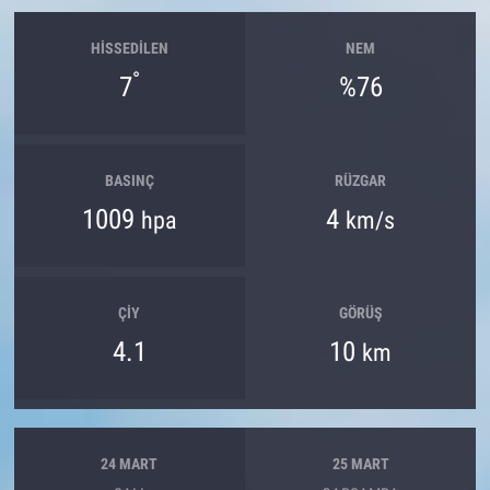
HISSEDILEN
NEM
°
7
%76
BASINÇ
RÜZGAR
1009
4
hpa
km/s
ÇIY
GÖRÜŞ
4.1
10
km
24 MART
25 MART