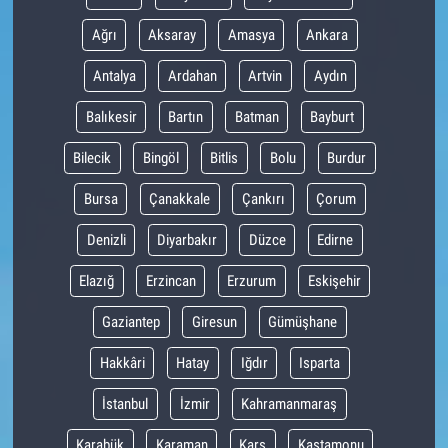
Ağrı
Aksaray
Amasya
Ankara
Antalya
Ardahan
Artvin
Aydın
Balıkesir
Bartın
Batman
Bayburt
Bilecik
Bingöl
Bitlis
Bolu
Burdur
Bursa
Çanakkale
Çankırı
Çorum
Denizli
Diyarbakır
Düzce
Edirne
Elazığ
Erzincan
Erzurum
Eskişehir
Gaziantep
Giresun
Gümüşhane
Hakkâri
Hatay
Iğdır
Isparta
İstanbul
İzmir
Kahramanmaraş
Karabük
Karaman
Kars
Kastamonu