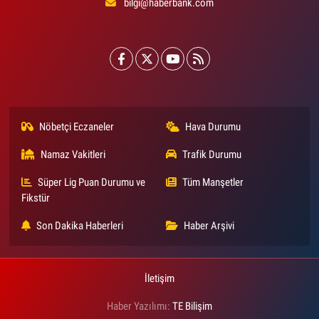
bilgi@haberbank.com
Nöbetçi Eczaneler
Hava Durumu
Namaz Vakitleri
Trafik Durumu
Süper Lig Puan Durumu ve
Tüm Manşetler
Fikstür
Son Dakika Haberleri
Haber Arşivi
İletişim
Haber Yazılımı:
TE Bilişim