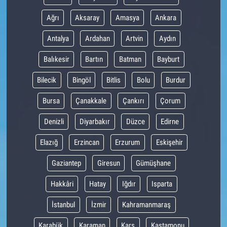
Ağrı
Aksaray
Amasya
Ankara
Antalya
Ardahan
Artvin
Aydın
Balıkesir
Bartın
Batman
Bayburt
Bilecik
Bingöl
Bitlis
Bolu
Burdur
Bursa
Çanakkale
Çankırı
Çorum
Denizli
Diyarbakır
Düzce
Edirne
Elazığ
Erzincan
Erzurum
Eskişehir
Gaziantep
Giresun
Gümüşhane
Hakkâri
Hatay
Iğdır
Isparta
İstanbul
İzmir
Kahramanmaraş
Karabük
Karaman
Kars
Kastamonu