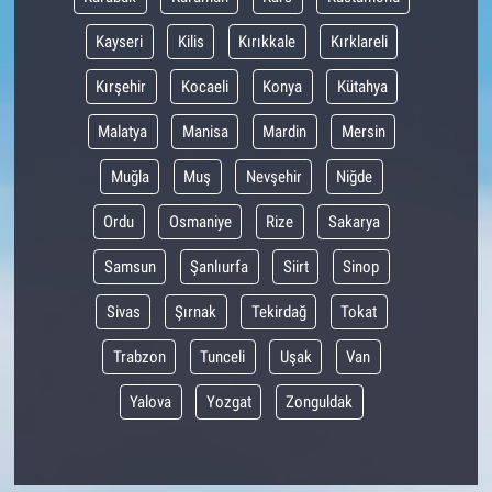
Kayseri
Kilis
Kırıkkale
Kırklareli
Kırşehir
Kocaeli
Konya
Kütahya
Malatya
Manisa
Mardin
Mersin
Muğla
Muş
Nevşehir
Niğde
Ordu
Osmaniye
Rize
Sakarya
Samsun
Şanlıurfa
Siirt
Sinop
Sivas
Şırnak
Tekirdağ
Tokat
Trabzon
Tunceli
Uşak
Van
Yalova
Yozgat
Zonguldak