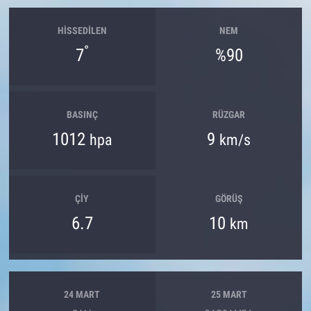
HISSEDILEN
NEM
°
7
%90
BASINÇ
RÜZGAR
1012
9
hpa
km/s
ÇIY
GÖRÜŞ
6.7
10
km
24 MART
25 MART