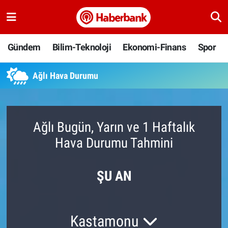
Gündem
Nöbetçi Eczaneler
Gündem
Bilim-Teknoloji
Ekonomi-Finans
Spor
Bilim-Teknoloji
Hava Durumu
Ağlı Hava Durumu
Ekonomi-Finans
Namaz Vakitleri
Spor
Trafik Durumu
Ağlı Bugün, Yarın ve 1 Haftalık
Hava Durumu Tahmini
Yaşam
Süper Lig Puan Durumu ve Fikstür
Ankara
Tüm Manşetler
ŞU AN
Resmi İlanlar
Son Dakika Haberleri
Kastamonu
Haber Arşivi