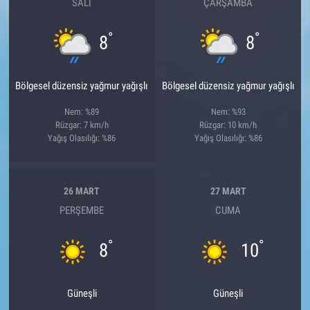
SALI
ÇARŞAMBA
°
°
8
8
Bölgesel düzensiz yağmur yağışlı
Bölgesel düzensiz yağmur yağışlı
Nem: %89
Nem: %93
Rüzgar: 7 km/h
Rüzgar: 10 km/h
Yağış Olasılığı: %86
Yağış Olasılığı: %86
26 MART
27 MART
PERŞEMBE
CUMA
°
°
8
10
Güneşli
Güneşli