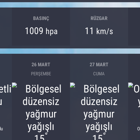
BASINÇ
RÜZGAR
1009
11
hpa
km/s
26 MART
27 MART
PERŞEMBE
CUMA
lu
O
°
°
15
15