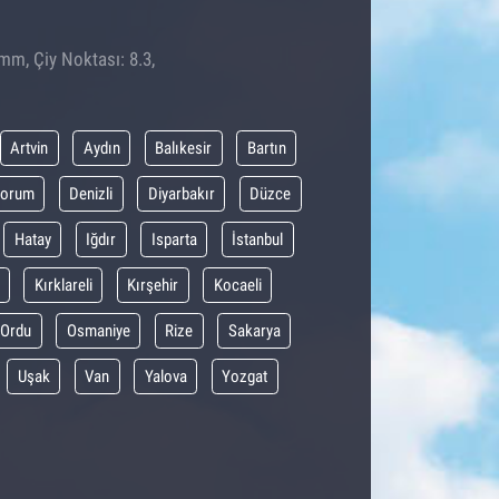
 mm, Çiy Noktası: 8.3,
Artvin
Aydın
Balıkesir
Bartın
orum
Denizli
Diyarbakır
Düzce
Hatay
Iğdır
Isparta
İstanbul
Kırklareli
Kırşehir
Kocaeli
Ordu
Osmaniye
Rize
Sakarya
Uşak
Van
Yalova
Yozgat