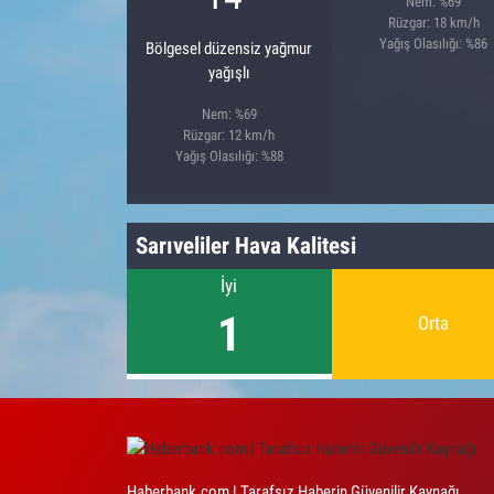
Nem: %69
Rüzgar: 18 km/h
Yağış Olasılığı: %86
Bölgesel düzensiz yağmur
yağışlı
Nem: %69
Rüzgar: 12 km/h
Yağış Olasılığı: %88
Sarıveliler Hava Kalitesi
İyi
1
Orta
Haberbank.com | Tarafsız Haberin Güvenilir Kaynağı