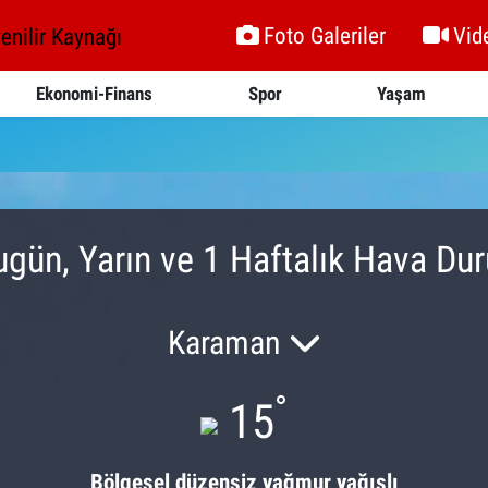
Foto Galeriler
Vid
Ekonomi-Finans
Spor
Yaşam
Bugün, Yarın ve 1 Haftalık Hava D
Karaman
°
15
Bölgesel düzensiz yağmur yağışlı