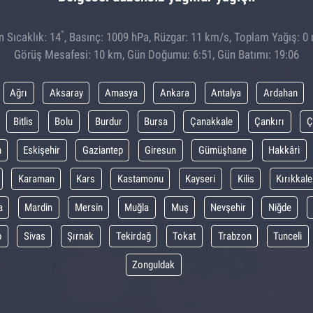
°
 Sıcaklık: 14
, Basınç: 1009 hPa, Rüzgar: 11 km/s, Toplam Yağış: 0
Görüş Mesafesi: 10 km, Gün Doğumu: 6:51, Gün Batımı: 19:06
Ağrı
Aksaray
Amasya
Ankara
Antalya
Ardahan
Bitlis
Bolu
Burdur
Bursa
Çanakkale
Çankırı
Ç
m
Eskişehir
Gaziantep
Giresun
Gümüşhane
Hakkâri
Karaman
Kars
Kastamonu
Kayseri
Kilis
Kırıkkale
a
Mardin
Mersin
Muğla
Muş
Nevşehir
Niğde
p
Sivas
Şırnak
Tekirdağ
Tokat
Trabzon
Tunceli
Zonguldak