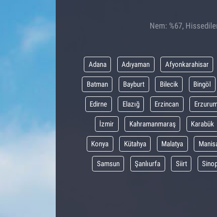
Nem: %67, Hissedilen
Adana
Adıyaman
Afyonkarahisar
Batman
Bayburt
Bilecik
Bingöl
Edirne
Elazığ
Erzincan
Erzuru
İzmir
Kahramanmaraş
Karabük
Konya
Kütahya
Malatya
Manis
Samsun
Şanlıurfa
Siirt
Sino