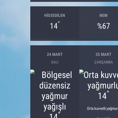
HISSEDILEN
NEM
°
14
%67
24 MART
25 MART
SALI
ÇARŞAMBA
°
14
Orta kuvvetli yağmur
°
14