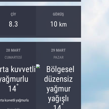
ÇIY
GÖRÜŞ
8.3
10
km
28 MART
29 MART
CUMARTESI
PAZAR
°
14
rta kuvvetli yağmurlu
°
14