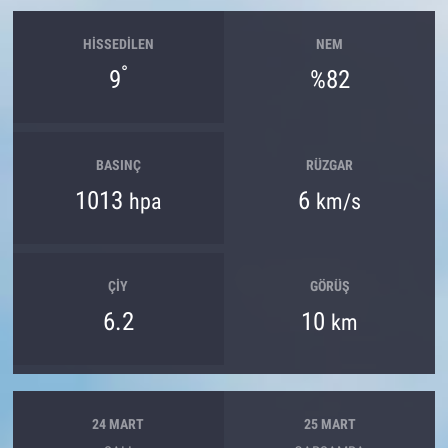
HISSEDILEN
NEM
°
9
%82
BASINÇ
RÜZGAR
1013
6
hpa
km/s
ÇIY
GÖRÜŞ
6.2
10
km
24 MART
25 MART