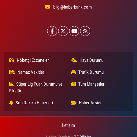
bilgi@haberbank.com
Nöbetçi Eczaneler
Hava Durumu
Namaz Vakitleri
Trafik Durumu
Süper Lig Puan Durumu ve
Tüm Manşetler
Fikstür
Son Dakika Haberleri
Haber Arşivi
İletişim