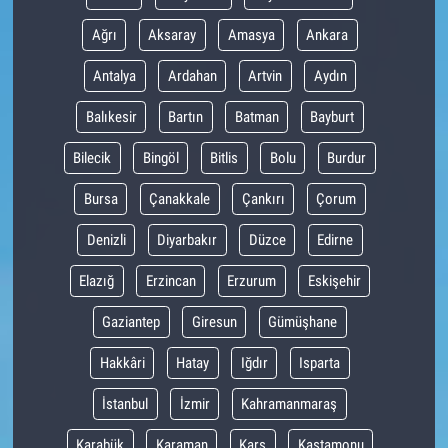
Ağrı
Aksaray
Amasya
Ankara
Antalya
Ardahan
Artvin
Aydın
Balıkesir
Bartın
Batman
Bayburt
Bilecik
Bingöl
Bitlis
Bolu
Burdur
Bursa
Çanakkale
Çankırı
Çorum
Denizli
Diyarbakır
Düzce
Edirne
Elazığ
Erzincan
Erzurum
Eskişehir
Gaziantep
Giresun
Gümüşhane
Hakkâri
Hatay
Iğdır
Isparta
İstanbul
İzmir
Kahramanmaraş
Karabük
Karaman
Kars
Kastamonu