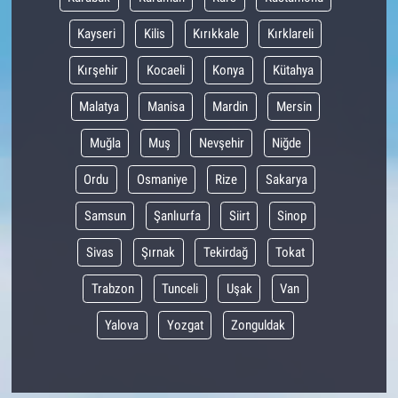
Kayseri
Kilis
Kırıkkale
Kırklareli
Kırşehir
Kocaeli
Konya
Kütahya
Malatya
Manisa
Mardin
Mersin
Muğla
Muş
Nevşehir
Niğde
Ordu
Osmaniye
Rize
Sakarya
Samsun
Şanlıurfa
Siirt
Sinop
Sivas
Şırnak
Tekirdağ
Tokat
Trabzon
Tunceli
Uşak
Van
Yalova
Yozgat
Zonguldak