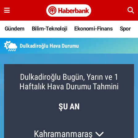
Gündem
Nöbetçi Eczaneler
Gündem
Bilim-Teknoloji
Ekonomi-Finans
Spor
Bilim-Teknoloji
Hava Durumu
Dulkadiroğlu Hava Durumu
Ekonomi-Finans
Namaz Vakitleri
Spor
Trafik Durumu
Dulkadiroğlu Bugün, Yarın ve 1
Haftalık Hava Durumu Tahmini
Yaşam
Süper Lig Puan Durumu ve Fikstür
Ankara
Tüm Manşetler
ŞU AN
Resmi İlanlar
Son Dakika Haberleri
Kahramanmaraş
Haber Arşivi