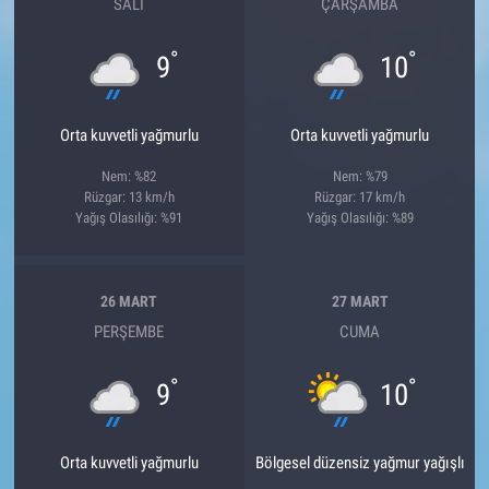
SALI
ÇARŞAMBA
°
°
9
10
Orta kuvvetli yağmurlu
Orta kuvvetli yağmurlu
Nem: %82
Nem: %79
Rüzgar: 13 km/h
Rüzgar: 17 km/h
Yağış Olasılığı: %91
Yağış Olasılığı: %89
26 MART
27 MART
PERŞEMBE
CUMA
°
°
9
10
Orta kuvvetli yağmurlu
Bölgesel düzensiz yağmur yağışlı