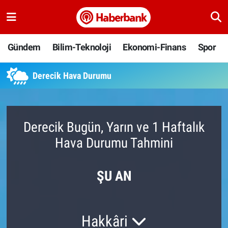
Gündem
Nöbetçi Eczaneler
Gündem
Bilim-Teknoloji
Ekonomi-Finans
Spor
Bilim-Teknoloji
Hava Durumu
Derecik Hava Durumu
Ekonomi-Finans
Namaz Vakitleri
Spor
Trafik Durumu
Derecik Bugün, Yarın ve 1 Haftalık
Hava Durumu Tahmini
Yaşam
Süper Lig Puan Durumu ve Fikstür
Ankara
Tüm Manşetler
ŞU AN
Resmi İlanlar
Son Dakika Haberleri
Hakkâri
Haber Arşivi