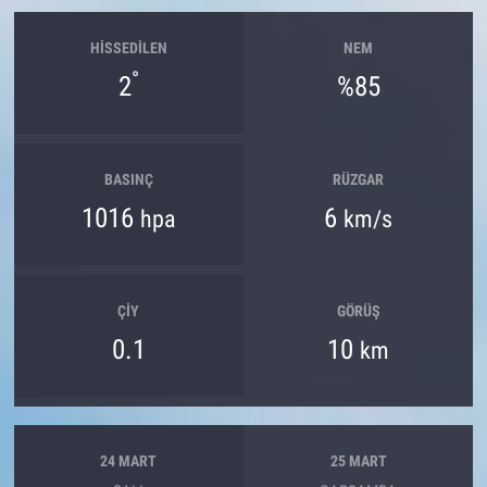
HISSEDILEN
NEM
°
2
%85
BASINÇ
RÜZGAR
1016
6
hpa
km/s
ÇIY
GÖRÜŞ
0.1
10
km
24 MART
25 MART