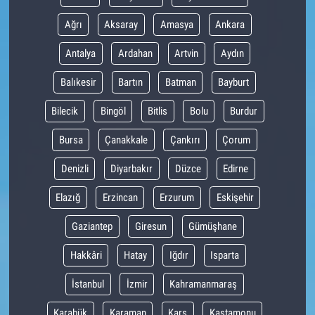
Ağrı
Aksaray
Amasya
Ankara
Antalya
Ardahan
Artvin
Aydın
Balıkesir
Bartın
Batman
Bayburt
Bilecik
Bingöl
Bitlis
Bolu
Burdur
Bursa
Çanakkale
Çankırı
Çorum
Denizli
Diyarbakır
Düzce
Edirne
Elazığ
Erzincan
Erzurum
Eskişehir
Gaziantep
Giresun
Gümüşhane
Hakkâri
Hatay
Iğdır
Isparta
İstanbul
İzmir
Kahramanmaraş
Karabük
Karaman
Kars
Kastamonu