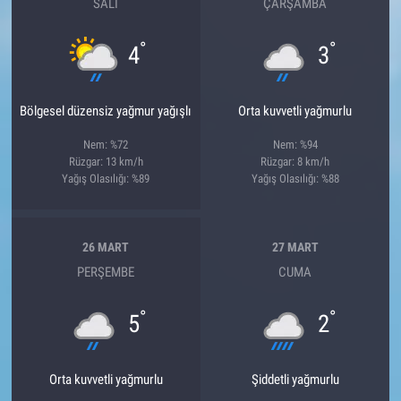
SALI
ÇARŞAMBA
°
°
4
3
Bölgesel düzensiz yağmur yağışlı
Orta kuvvetli yağmurlu
Nem: %72
Nem: %94
Rüzgar: 13 km/h
Rüzgar: 8 km/h
Yağış Olasılığı: %89
Yağış Olasılığı: %88
26 MART
27 MART
PERŞEMBE
CUMA
°
°
5
2
Orta kuvvetli yağmurlu
Şiddetli yağmurlu