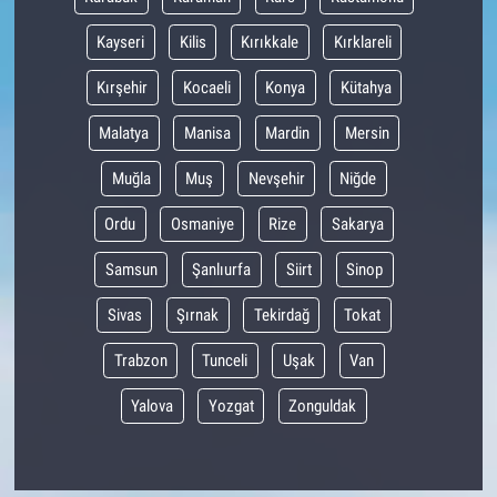
Kayseri
Kilis
Kırıkkale
Kırklareli
Kırşehir
Kocaeli
Konya
Kütahya
Malatya
Manisa
Mardin
Mersin
Muğla
Muş
Nevşehir
Niğde
Ordu
Osmaniye
Rize
Sakarya
Samsun
Şanlıurfa
Siirt
Sinop
Sivas
Şırnak
Tekirdağ
Tokat
Trabzon
Tunceli
Uşak
Van
Yalova
Yozgat
Zonguldak