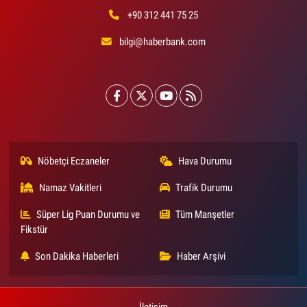
+90 312 441 75 25
bilgi@haberbank.com
Nöbetçi Eczaneler
Hava Durumu
Namaz Vakitleri
Trafik Durumu
Süper Lig Puan Durumu ve
Tüm Manşetler
Fikstür
Son Dakika Haberleri
Haber Arşivi