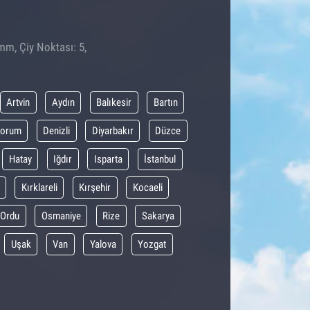
mm, Çiy Noktası: 5,
Artvin
Aydın
Balıkesir
Bartın
orum
Denizli
Diyarbakır
Düzce
Hatay
Iğdır
Isparta
İstanbul
Kırklareli
Kırşehir
Kocaeli
Ordu
Osmaniye
Rize
Sakarya
Uşak
Van
Yalova
Yozgat