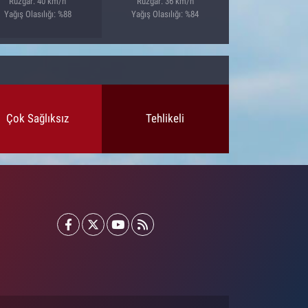
Rüzgar: 40 km/h
Rüzgar: 36 km/h
Yağış Olasılığı: %88
Yağış Olasılığı: %84
Çok Sağlıksız
Tehlikeli