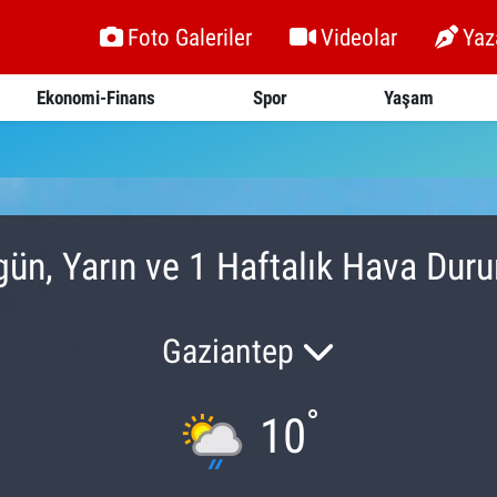
Foto Galeriler
Videolar
Yaz
Ekonomi-Finans
Spor
Yaşam
gün, Yarın ve 1 Haftalık Hava Dur
Gaziantep
°
10