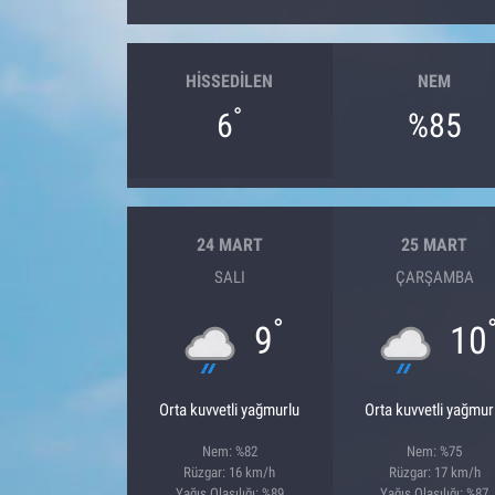
HISSEDILEN
NEM
°
6
%85
24 MART
25 MART
SALI
ÇARŞAMBA
°
9
10
Orta kuvvetli yağmurlu
Orta kuvvetli yağmur
Nem: %82
Nem: %75
Rüzgar: 16 km/h
Rüzgar: 17 km/h
Yağış Olasılığı: %89
Yağış Olasılığı: %87