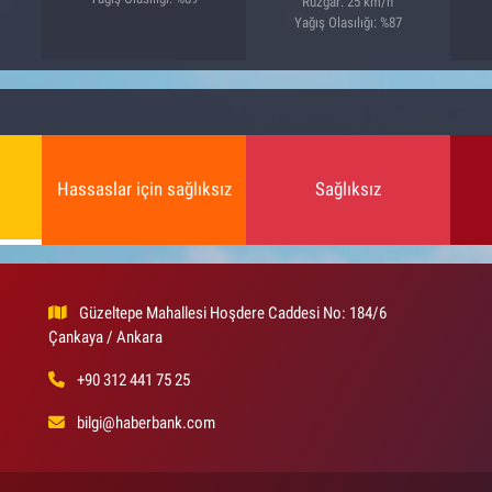
Rüzgar: 25 km/h
Yağış Olasılığı: %87
Hassaslar için sağlıksız
Sağlıksız
Güzeltepe Mahallesi Hoşdere Caddesi No: 184/6
Çankaya / Ankara
+90 312 441 75 25
bilgi@haberbank.com