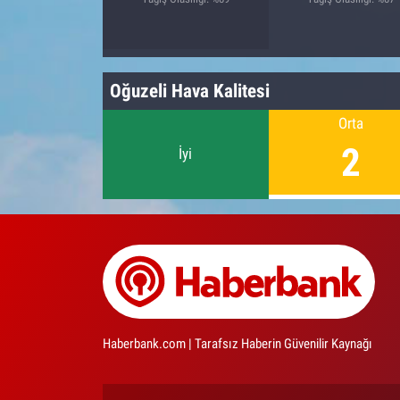
Oğuzeli Hava Kalitesi
Orta
2
İyi
Haberbank.com | Tarafsız Haberin Güvenilir Kaynağı