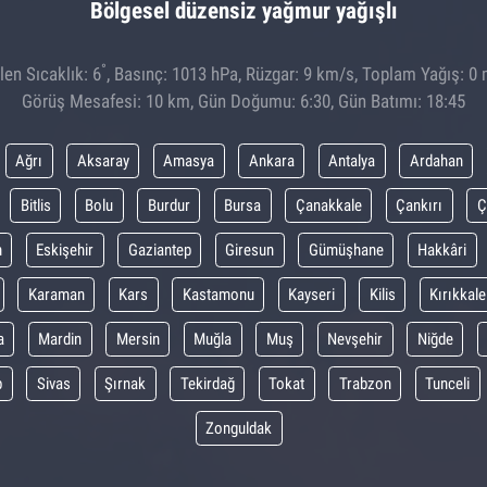
Bölgesel düzensiz yağmur yağışlı
°
en Sıcaklık: 6
, Basınç: 1013 hPa, Rüzgar: 9 km/s, Toplam Yağış: 0 
Görüş Mesafesi: 10 km, Gün Doğumu: 6:30, Gün Batımı: 18:45
Ağrı
Aksaray
Amasya
Ankara
Antalya
Ardahan
Bitlis
Bolu
Burdur
Bursa
Çanakkale
Çankırı
Ç
m
Eskişehir
Gaziantep
Giresun
Gümüşhane
Hakkâri
Karaman
Kars
Kastamonu
Kayseri
Kilis
Kırıkkale
a
Mardin
Mersin
Muğla
Muş
Nevşehir
Niğde
p
Sivas
Şırnak
Tekirdağ
Tokat
Trabzon
Tunceli
Zonguldak