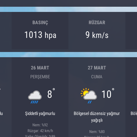
BASINÇ
RÜZGAR
1013
9
hpa
km/s
26 MART
27 MART
PERŞEMBE
CUMA
°
°
°
8
10
lu
Şiddetli yağmurlu
Bölgesel düzensiz yağmur
Böl
yağışlı
Nem: %92
Rüzgar: 42 km/h
Nem: %80
Yağış Olasılığı: %89