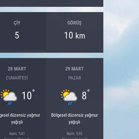
ÇIY
GÖRÜŞ
5
10
km
28 MART
29 MART
CUMARTESI
PAZAR
°
°
10
8
gesel düzensiz yağmur
Bölgesel düzensiz yağmur
yağışlı
yağışlı
Nem: %81
Nem: %95