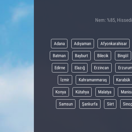
Nem: %85, Hissedil
Adana
Adıyaman
Afyonkarahisar
Batman
Bayburt
Bilecik
Bingöl
Edirne
Elazığ
Erzincan
Erzuru
İzmir
Kahramanmaraş
Karabük
Konya
Kütahya
Malatya
Manis
Samsun
Şanlıurfa
Siirt
Sino