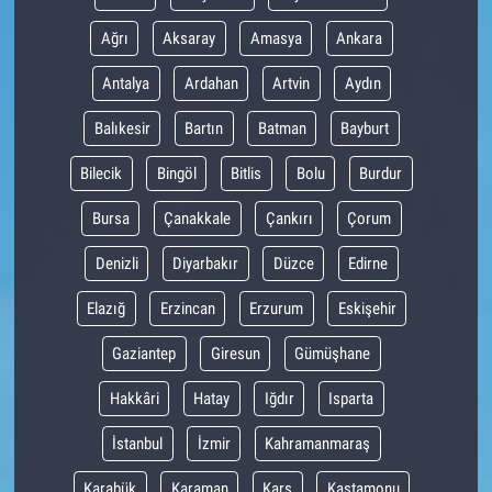
Ağrı
Aksaray
Amasya
Ankara
Antalya
Ardahan
Artvin
Aydın
Balıkesir
Bartın
Batman
Bayburt
Bilecik
Bingöl
Bitlis
Bolu
Burdur
Bursa
Çanakkale
Çankırı
Çorum
Denizli
Diyarbakır
Düzce
Edirne
Elazığ
Erzincan
Erzurum
Eskişehir
Gaziantep
Giresun
Gümüşhane
Hakkâri
Hatay
Iğdır
Isparta
İstanbul
İzmir
Kahramanmaraş
Karabük
Karaman
Kars
Kastamonu