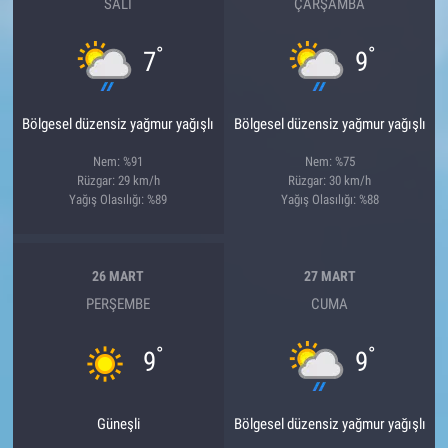
SALI
ÇARŞAMBA
°
°
7
9
Bölgesel düzensiz yağmur yağışlı
Bölgesel düzensiz yağmur yağışlı
Nem: %91
Nem: %75
Rüzgar: 29 km/h
Rüzgar: 30 km/h
Yağış Olasılığı: %89
Yağış Olasılığı: %88
26 MART
27 MART
PERŞEMBE
CUMA
°
°
9
9
Güneşli
Bölgesel düzensiz yağmur yağışlı