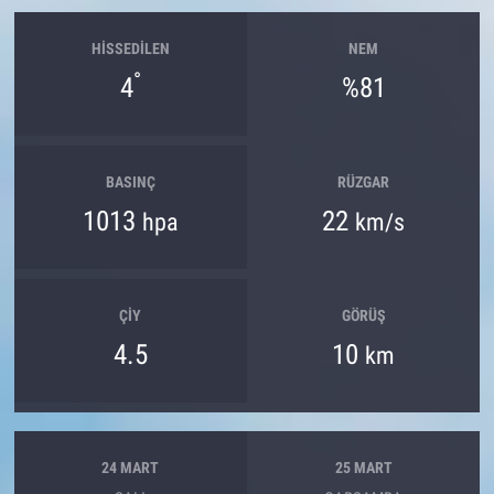
HISSEDILEN
NEM
°
4
%81
BASINÇ
RÜZGAR
1013
22
hpa
km/s
ÇIY
GÖRÜŞ
4.5
10
km
24 MART
25 MART