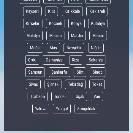
Kayseri
Kilis
Kırıkkale
Kırklareli
Kırşehir
Kocaeli
Konya
Kütahya
Malatya
Manisa
Mardin
Mersin
Muğla
Muş
Nevşehir
Niğde
Ordu
Osmaniye
Rize
Sakarya
Samsun
Şanlıurfa
Siirt
Sinop
Sivas
Şırnak
Tekirdağ
Tokat
Trabzon
Tunceli
Uşak
Van
Yalova
Yozgat
Zonguldak