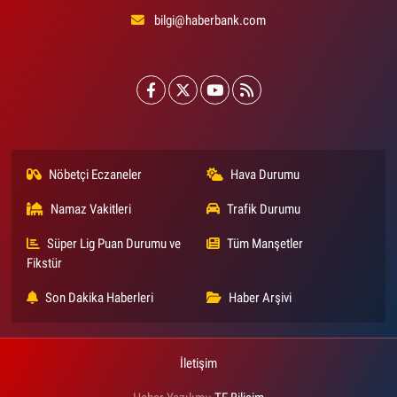
bilgi@haberbank.com
Nöbetçi Eczaneler
Hava Durumu
Namaz Vakitleri
Trafik Durumu
Süper Lig Puan Durumu ve
Tüm Manşetler
Fikstür
Son Dakika Haberleri
Haber Arşivi
İletişim