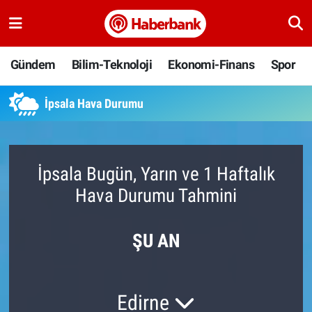
Gündem
Nöbetçi Eczaneler
Gündem
Bilim-Teknoloji
Ekonomi-Finans
Spor
Bilim-Teknoloji
Hava Durumu
İpsala Hava Durumu
Ekonomi-Finans
Namaz Vakitleri
Spor
Trafik Durumu
İpsala Bugün, Yarın ve 1 Haftalık
Hava Durumu Tahmini
Yaşam
Süper Lig Puan Durumu ve Fikstür
Ankara
Tüm Manşetler
ŞU AN
Resmi İlanlar
Son Dakika Haberleri
Edirne
Haber Arşivi