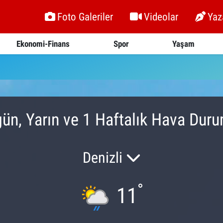
Foto Galeriler
Videolar
Yaz
Ekonomi-Finans
Spor
Yaşam
ün, Yarın ve 1 Haftalık Hava Dur
Denizli
°
11