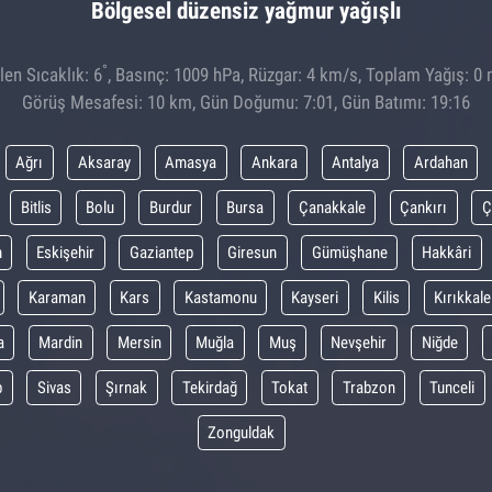
Bölgesel düzensiz yağmur yağışlı
°
en Sıcaklık: 6
, Basınç: 1009 hPa, Rüzgar: 4 km/s, Toplam Yağış: 0 
Görüş Mesafesi: 10 km, Gün Doğumu: 7:01, Gün Batımı: 19:16
Ağrı
Aksaray
Amasya
Ankara
Antalya
Ardahan
Bitlis
Bolu
Burdur
Bursa
Çanakkale
Çankırı
Ç
m
Eskişehir
Gaziantep
Giresun
Gümüşhane
Hakkâri
Karaman
Kars
Kastamonu
Kayseri
Kilis
Kırıkkale
a
Mardin
Mersin
Muğla
Muş
Nevşehir
Niğde
p
Sivas
Şırnak
Tekirdağ
Tokat
Trabzon
Tunceli
Zonguldak