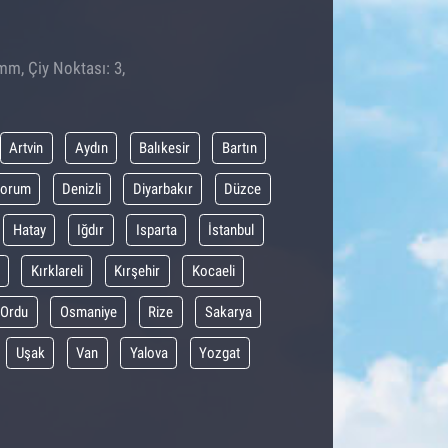
mm, Çiy Noktası: 3,
Artvin
Aydın
Balıkesir
Bartın
orum
Denizli
Diyarbakır
Düzce
Hatay
Iğdır
Isparta
İstanbul
Kırklareli
Kırşehir
Kocaeli
Ordu
Osmaniye
Rize
Sakarya
Uşak
Van
Yalova
Yozgat