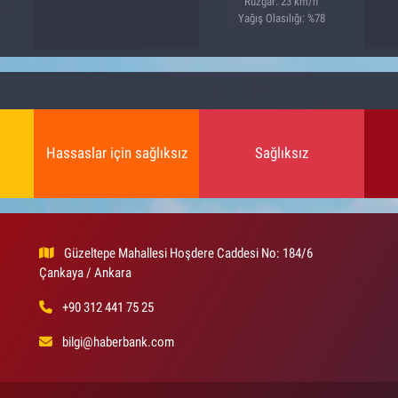
Rüzgar: 23 km/h
Yağış Olasılığı: %78
Hassaslar için sağlıksız
Sağlıksız
Güzeltepe Mahallesi Hoşdere Caddesi No: 184/6
Çankaya / Ankara
+90 312 441 75 25
bilgi@haberbank.com