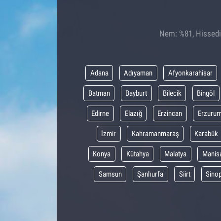
Nem: %81, Hissedil
Adana
Adıyaman
Afyonkarahisar
Batman
Bayburt
Bilecik
Bingöl
Edirne
Elazığ
Erzincan
Erzuru
İzmir
Kahramanmaraş
Karabük
Konya
Kütahya
Malatya
Manis
Samsun
Şanlıurfa
Siirt
Sino