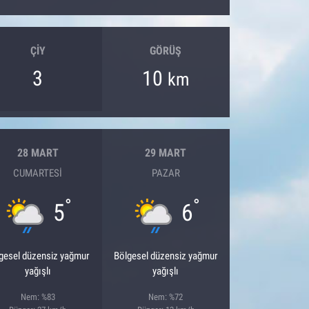
ÇIY
GÖRÜŞ
3
10
km
28 MART
29 MART
CUMARTESI
PAZAR
°
°
5
6
gesel düzensiz yağmur
Bölgesel düzensiz yağmur
yağışlı
yağışlı
Nem: %83
Nem: %72