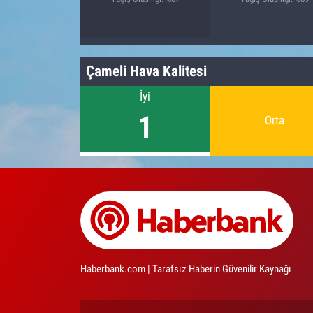
Çameli Hava Kalitesi
İyi
1
Orta
Haberbank.com | Tarafsız Haberin Güvenilir Kaynağı