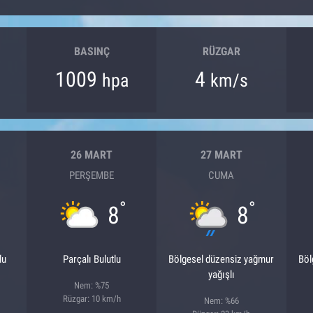
BASINÇ
RÜZGAR
1009
4
hpa
km/s
26 MART
27 MART
PERŞEMBE
CUMA
°
°
8
8
lu
Parçalı Bulutlu
Bölgesel düzensiz yağmur
Böl
yağışlı
Nem: %75
Rüzgar: 10 km/h
Nem: %66