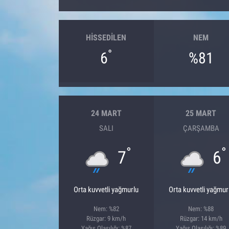
HISSEDILEN
NEM
°
6
%81
24 MART
25 MART
SALI
ÇARŞAMBA
°
°
7
6
Orta kuvvetli yağmurlu
Orta kuvvetli yağmur
Nem: %82
Nem: %88
Rüzgar: 9 km/h
Rüzgar: 14 km/h
Yağış Olasılığı: %87
Yağış Olasılığı: %89