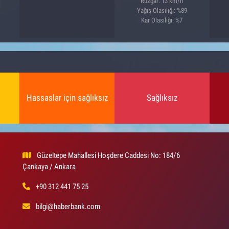
Rüzgar: 13 km/h
Yağış Olasılığı: %89
Kar Olasılığı: %7
Hassaslar için sağlıksız
Sağlıksız
Güzeltepe Mahallesi Hoşdere Caddesi No: 184/6
Çankaya / Ankara
+90 312 441 75 25
bilgi@haberbank.com