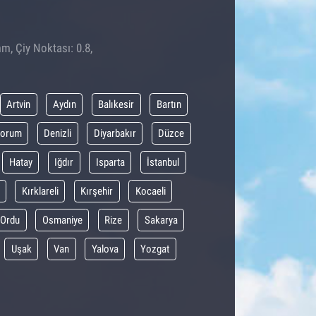
m, Çiy Noktası: 0.8,
Artvin
Aydın
Balıkesir
Bartın
orum
Denizli
Diyarbakır
Düzce
Hatay
Iğdır
Isparta
İstanbul
Kırklareli
Kırşehir
Kocaeli
Ordu
Osmaniye
Rize
Sakarya
Uşak
Van
Yalova
Yozgat