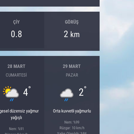
ÇIY
GÖRÜŞ
0.8
2
km
28 MART
29 MART
CUMARTESI
PAZAR
°
°
4
2
gesel düzensiz yağmur
Orta kuvvetli yağmurlu
yağışlı
Nem: %99
Rüzgar: 10 km/h
Nem: %91
Yağış Olasılığı: %84