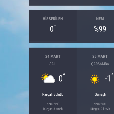
HISSEDILEN
NEM
°
0
%99
24 MART
25 MART
SALI
ÇARŞAMBA
°
°
0
-1
Parçalı Bulutlu
Güneşli
Nem: %90
Nem: %81
Rüzgar: 8 km/h
Rüzgar: 9 km/h