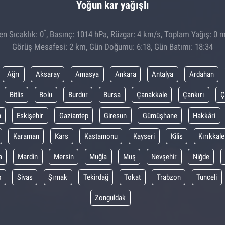
Yoğun kar yağışlı
°
n Sıcaklık: 0
, Basınç: 1014 hPa, Rüzgar: 4 km/s, Toplam Yağış: 0 m
Görüş Mesafesi: 2 km, Gün Doğumu: 6:18, Gün Batımı: 18:34
Ağrı
Aksaray
Amasya
Ankara
Antalya
Ardahan
Bitlis
Bolu
Burdur
Bursa
Çanakkale
Çankırı
Ç
m
Eskişehir
Gaziantep
Giresun
Gümüşhane
Hakkâri
Karaman
Kars
Kastamonu
Kayseri
Kilis
Kırıkkale
a
Mardin
Mersin
Muğla
Muş
Nevşehir
Niğde
p
Sivas
Şırnak
Tekirdağ
Tokat
Trabzon
Tunceli
Zonguldak