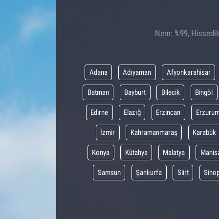
Nem: %99, Hissedile
Adana
Adıyaman
Afyonkarahisar
Batman
Bayburt
Bilecik
Bingöl
Edirne
Elazığ
Erzincan
Erzuru
İzmir
Kahramanmaraş
Karabük
Konya
Kütahya
Malatya
Manis
Samsun
Şanlıurfa
Siirt
Sino