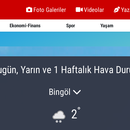
Foto Galeriler
Videolar
Yaz
Ekonomi-Finans
Spor
Yaşam
ugün, Yarın ve 1 Haftalık Hava Du
Bingöl
°
2