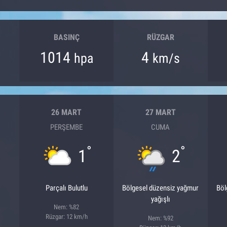
BASINÇ
RÜZGAR
1014
4
hpa
km/s
26 MART
27 MART
PERŞEMBE
CUMA
°
°
1
2
Parçalı Bulutlu
Bölgesel düzensiz yağmur
Böl
yağışlı
Nem: %82
Rüzgar: 12 km/h
Nem: %92