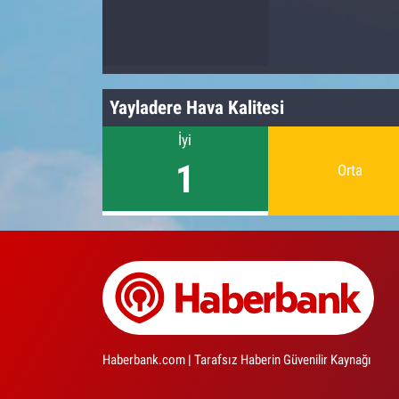
Yayladere Hava Kalitesi
İyi
1
Orta
Haberbank.com | Tarafsız Haberin Güvenilir Kaynağı