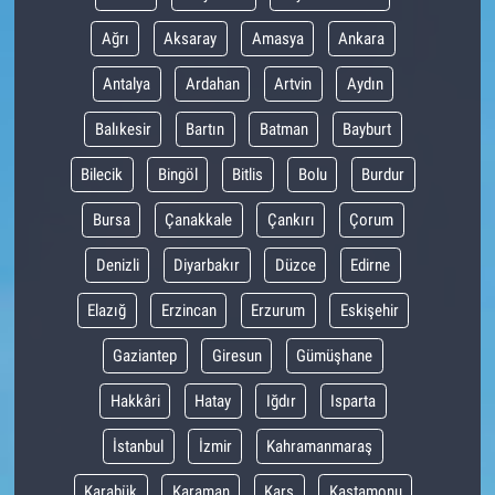
Ağrı
Aksaray
Amasya
Ankara
Antalya
Ardahan
Artvin
Aydın
Balıkesir
Bartın
Batman
Bayburt
Bilecik
Bingöl
Bitlis
Bolu
Burdur
Bursa
Çanakkale
Çankırı
Çorum
Denizli
Diyarbakır
Düzce
Edirne
Elazığ
Erzincan
Erzurum
Eskişehir
Gaziantep
Giresun
Gümüşhane
Hakkâri
Hatay
Iğdır
Isparta
İstanbul
İzmir
Kahramanmaraş
Karabük
Karaman
Kars
Kastamonu