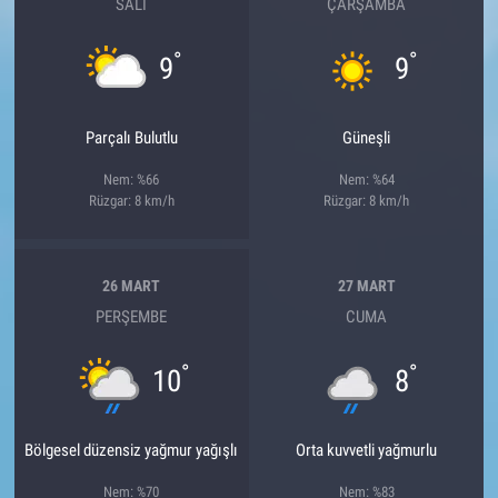
SALI
ÇARŞAMBA
°
°
9
9
Parçalı Bulutlu
Güneşli
Nem: %66
Nem: %64
Rüzgar: 8 km/h
Rüzgar: 8 km/h
26 MART
27 MART
PERŞEMBE
CUMA
°
°
10
8
Bölgesel düzensiz yağmur yağışlı
Orta kuvvetli yağmurlu
Nem: %70
Nem: %83