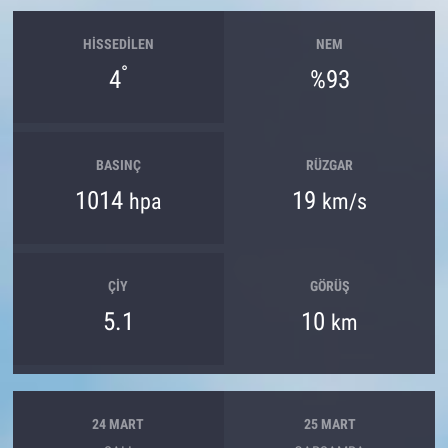
HISSEDILEN
NEM
°
4
%93
BASINÇ
RÜZGAR
1014
19
hpa
km/s
ÇIY
GÖRÜŞ
5.1
10
km
24 MART
25 MART