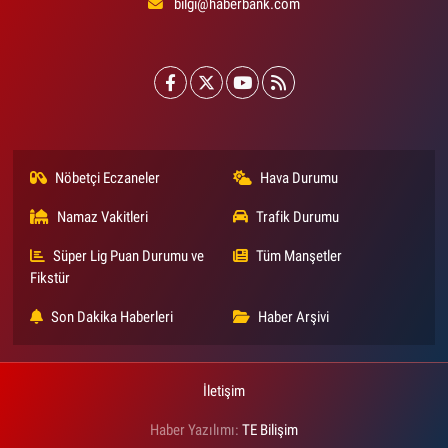
bilgi@haberbank.com
Nöbetçi Eczaneler
Hava Durumu
Namaz Vakitleri
Trafik Durumu
Süper Lig Puan Durumu ve
Tüm Manşetler
Fikstür
Son Dakika Haberleri
Haber Arşivi
İletişim
Haber Yazılımı:
TE Bilişim