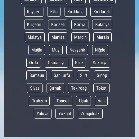
Kayseri
Kilis
Kırıkkale
Kırklareli
Kırşehir
Kocaeli
Konya
Kütahya
Malatya
Manisa
Mardin
Mersin
Muğla
Muş
Nevşehir
Niğde
Ordu
Osmaniye
Rize
Sakarya
Samsun
Şanlıurfa
Siirt
Sinop
Sivas
Şırnak
Tekirdağ
Tokat
Trabzon
Tunceli
Uşak
Van
Yalova
Yozgat
Zonguldak