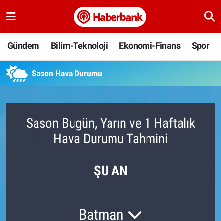
Gündem
Nöbetçi Eczaneler
Gündem
Bilim-Teknoloji
Ekonomi-Finans
Spor
Bilim-Teknoloji
Hava Durumu
Sason Hava Durumu
Ekonomi-Finans
Namaz Vakitleri
Spor
Trafik Durumu
Sason Bugün, Yarın ve 1 Haftalık
Hava Durumu Tahmini
Yaşam
Süper Lig Puan Durumu ve Fikstür
Ankara
Tüm Manşetler
ŞU AN
Resmi İlanlar
Son Dakika Haberleri
Batman
Haber Arşivi