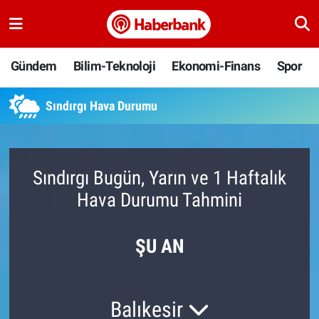
Gündem
Nöbetçi Eczaneler
Gündem
Bilim-Teknoloji
Ekonomi-Finans
Spor
Bilim-Teknoloji
Hava Durumu
Sındırgı Hava Durumu
Ekonomi-Finans
Namaz Vakitleri
Spor
Trafik Durumu
Sındırgı Bugün, Yarın ve 1 Haftalık
Hava Durumu Tahmini
Yaşam
Süper Lig Puan Durumu ve Fikstür
Ankara
Tüm Manşetler
ŞU AN
Resmi İlanlar
Son Dakika Haberleri
Balıkesir
Haber Arşivi