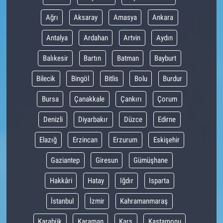
Ağrı
Aksaray
Amasya
Ankara
Antalya
Ardahan
Artvin
Aydın
Balıkesir
Bartın
Batman
Bayburt
Bilecik
Bingöl
Bitlis
Bolu
Burdur
Bursa
Çanakkale
Çankırı
Çorum
Denizli
Diyarbakır
Düzce
Edirne
Elazığ
Erzincan
Erzurum
Eskişehir
Gaziantep
Giresun
Gümüşhane
Hakkâri
Hatay
Iğdır
Isparta
İstanbul
İzmir
Kahramanmaraş
Karabük
Karaman
Kars
Kastamonu