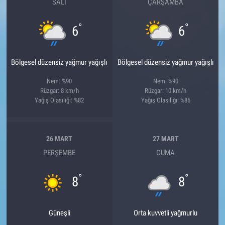
SALI
ÇARŞAMBA
°
°
6
6
Bölgesel düzensiz yağmur yağışlı
Bölgesel düzensiz yağmur yağışlı
Nem: %90
Nem: %90
Rüzgar: 8 km/h
Rüzgar: 10 km/h
Yağış Olasılığı: %82
Yağış Olasılığı: %86
26 MART
27 MART
PERŞEMBE
CUMA
°
°
8
8
Güneşli
Orta kuvvetli yağmurlu