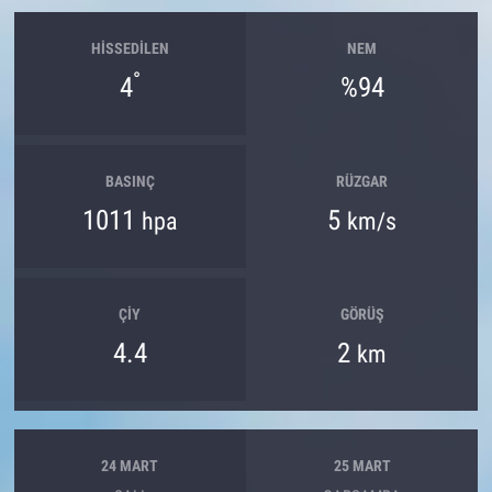
HISSEDILEN
NEM
°
4
%94
BASINÇ
RÜZGAR
1011
5
hpa
km/s
ÇIY
GÖRÜŞ
4.4
2
km
24 MART
25 MART