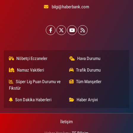
bilgi@haberbank.com
Nöbetçi Eczaneler
Hava Durumu
Namaz Vakitleri
Trafik Durumu
Süper Lig Puan Durumu ve
Tüm Manşetler
Fikstür
Son Dakika Haberleri
Haber Arşivi
İletişim