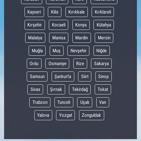
Kayseri
Kilis
Kırıkkale
Kırklareli
Kırşehir
Kocaeli
Konya
Kütahya
Malatya
Manisa
Mardin
Mersin
Muğla
Muş
Nevşehir
Niğde
Ordu
Osmaniye
Rize
Sakarya
Samsun
Şanlıurfa
Siirt
Sinop
Sivas
Şırnak
Tekirdağ
Tokat
Trabzon
Tunceli
Uşak
Van
Yalova
Yozgat
Zonguldak