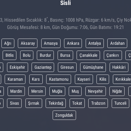
Sisli
°
, Hissedilen Sıcaklık: 8
, Basınç: 1008 hPa, Rüzgar: 6 km/s, Çiy Nok
Görüş Mesafesi: 8 km, Gün Doğumu: 7:06, Gün Batımı: 19:21
Ağrı
Aksaray
Amasya
Ankara
Antalya
Ardahan
Bitlis
Bolu
Burdur
Bursa
Çanakkale
Çankırı
Ç
m
Eskişehir
Gaziantep
Giresun
Gümüşhane
Hakkâri
Karaman
Kars
Kastamonu
Kayseri
Kilis
Kırıkkale
a
Mardin
Mersin
Muğla
Muş
Nevşehir
Niğde
p
Sivas
Şırnak
Tekirdağ
Tokat
Trabzon
Tunceli
Zonguldak