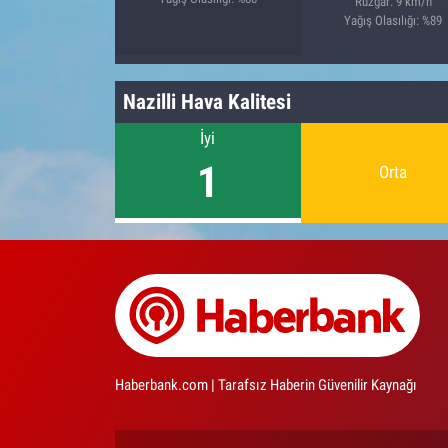
Rüzgar: 9 km/h
Yağış Olasılığı: %89
Nazilli Hava Kalitesi
İyi
1
Orta
Haberbank.com | Tarafsız Haberin Güvenilir Kaynağı