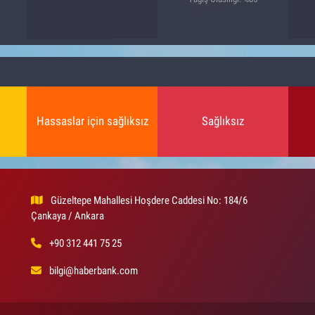
Hassaslar için sağlıksız
Sağlıksız
Güzeltepe Mahallesi Hoşdere Caddesi No: 184/6
Çankaya / Ankara
+90 312 441 75 25
bilgi@haberbank.com