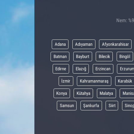
Nem: %93
Adana
Adıyaman
Afyonkarahisar
Batman
Bayburt
Bilecik
Bingöl
Edirne
Elazığ
Erzincan
Erzuru
İzmir
Kahramanmaraş
Karabük
Konya
Kütahya
Malatya
Manis
Samsun
Şanlıurfa
Siirt
Sino