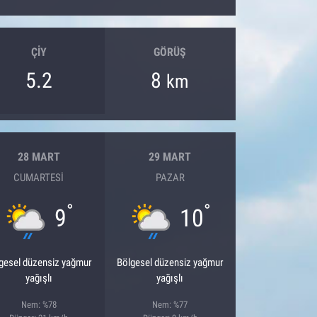
ÇIY
GÖRÜŞ
5.2
8
km
28 MART
29 MART
CUMARTESI
PAZAR
°
°
9
10
gesel düzensiz yağmur
Bölgesel düzensiz yağmur
yağışlı
yağışlı
Nem: %78
Nem: %77