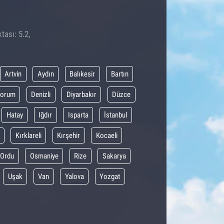
tası: 5.2,
Artvin
Aydın
Balıkesir
Bartın
orum
Denizli
Diyarbakır
Düzce
Hatay
Iğdır
Isparta
İstanbul
Kırklareli
Kırşehir
Kocaeli
Ordu
Osmaniye
Rize
Sakarya
Uşak
Van
Yalova
Yozgat