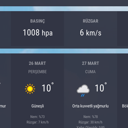
BASINÇ
RÜZGAR
1008
6
hpa
km/s
26 MART
27 MART
PERŞEMBE
CUMA
°
°
°
10
10
ğmur
Güneşli
Orta kuvvetli yağmurlu
Böl
Nem: %73
Nem: %78
Rüzgar: 7 km/h
Rüzgar: 30 km/h
Yağış Olasılığı: %85