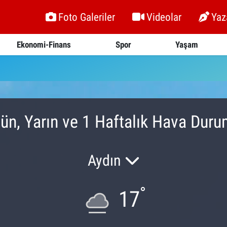
Foto Galeriler
Videolar
Yaz
Ekonomi-Finans
Spor
Yaşam
gün, Yarın ve 1 Haftalık Hava Dur
Aydın
°
17