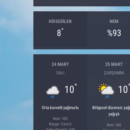
HISSEDILEN
NEM
°
8
%93
24 MART
25 MART
SALI
ÇARŞAMBA
°
10
10
Orta kuvvetli yağmurlu
Bölgesel düzensiz ya
yağışlı
Nem: %85
Rüzgar: 5 km/h
Nem: %82
Yağış Olasılığı: %88