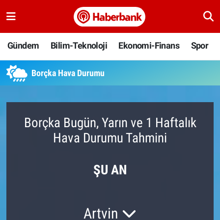
Gündem
Nöbetçi Eczaneler
Gündem
Bilim-Teknoloji
Ekonomi-Finans
Spor
Bilim-Teknoloji
Hava Durumu
Borçka Hava Durumu
Ekonomi-Finans
Namaz Vakitleri
Spor
Trafik Durumu
Borçka Bugün, Yarın ve 1 Haftalık
Hava Durumu Tahmini
Yaşam
Süper Lig Puan Durumu ve Fikstür
Ankara
Tüm Manşetler
ŞU AN
Resmi İlanlar
Son Dakika Haberleri
Artvin
Haber Arşivi