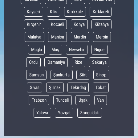
Kayseri
Kilis
Kırıkkale
Kırklareli
Kırşehir
Kocaeli
Konya
Kütahya
Malatya
Manisa
Mardin
Mersin
Muğla
Muş
Nevşehir
Niğde
Ordu
Osmaniye
Rize
Sakarya
Samsun
Şanlıurfa
Siirt
Sinop
Sivas
Şırnak
Tekirdağ
Tokat
Trabzon
Tunceli
Uşak
Van
Yalova
Yozgat
Zonguldak