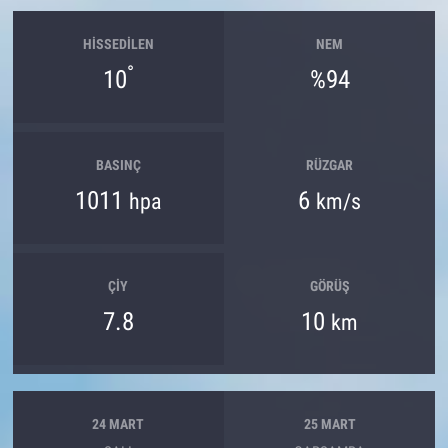
HISSEDILEN
NEM
°
10
%94
BASINÇ
RÜZGAR
1011
6
hpa
km/s
ÇIY
GÖRÜŞ
7.8
10
km
24 MART
25 MART