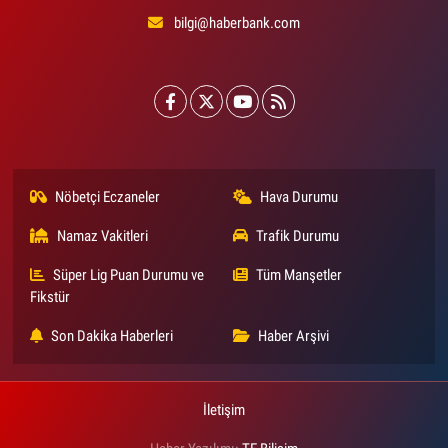
bilgi@haberbank.com
Nöbetçi Eczaneler
Hava Durumu
Namaz Vakitleri
Trafik Durumu
Süper Lig Puan Durumu ve
Tüm Manşetler
Fikstür
Son Dakika Haberleri
Haber Arşivi
İletişim