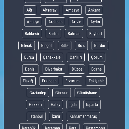
Ağrı
Aksaray
Amasya
Ankara
Antalya
Ardahan
Artvin
Aydın
Balıkesir
Bartın
Batman
Bayburt
Bilecik
Bingöl
Bitlis
Bolu
Burdur
Bursa
Çanakkale
Çankırı
Çorum
Denizli
Diyarbakır
Düzce
Edirne
Elazığ
Erzincan
Erzurum
Eskişehir
Gaziantep
Giresun
Gümüşhane
Hakkâri
Hatay
Iğdır
Isparta
İstanbul
İzmir
Kahramanmaraş
Karabük
Karaman
Kars
Kastamonu