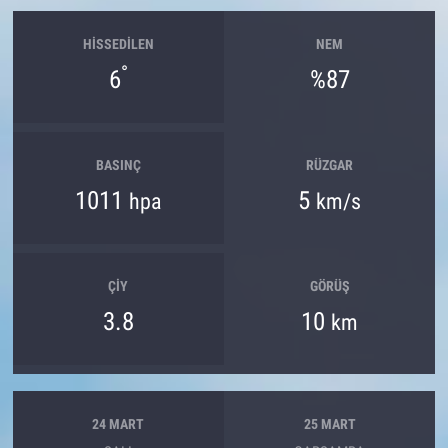
HISSEDILEN
NEM
°
6
%87
BASINÇ
RÜZGAR
1011
5
hpa
km/s
ÇIY
GÖRÜŞ
3.8
10
km
24 MART
25 MART