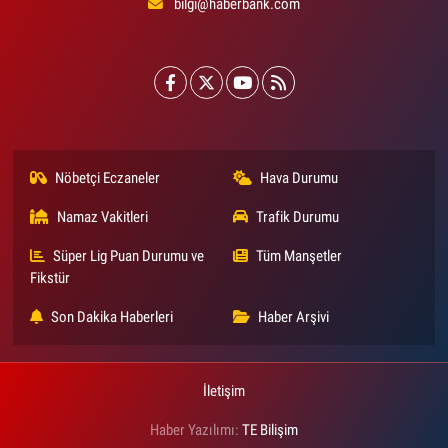
bilgi@haberbank.com
Nöbetçi Eczaneler
Hava Durumu
Namaz Vakitleri
Trafik Durumu
Süper Lig Puan Durumu ve
Tüm Manşetler
Fikstür
Son Dakika Haberleri
Haber Arşivi
İletişim
Haber Yazılımı:
TE Bilişim