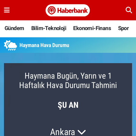
Gündem
Nöbetçi Eczaneler
Gündem
Bilim-Teknoloji
Ekonomi-Finans
Spor
Bilim-Teknoloji
Hava Durumu
Haymana Hava Durumu
Ekonomi-Finans
Namaz Vakitleri
Spor
Trafik Durumu
Haymana Bugün, Yarın ve 1
Haftalık Hava Durumu Tahmini
Yaşam
Süper Lig Puan Durumu ve Fikstür
Ankara
Tüm Manşetler
ŞU AN
Resmi İlanlar
Son Dakika Haberleri
Ankara
Haber Arşivi