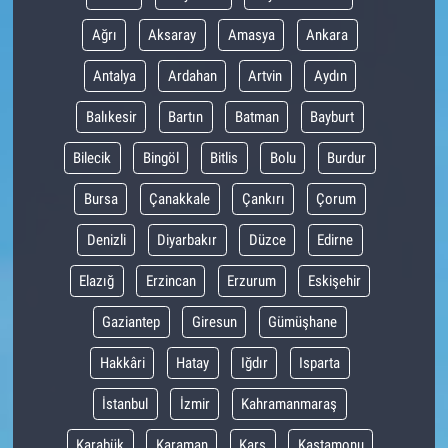
Ağrı
Aksaray
Amasya
Ankara
Antalya
Ardahan
Artvin
Aydın
Balıkesir
Bartın
Batman
Bayburt
Bilecik
Bingöl
Bitlis
Bolu
Burdur
Bursa
Çanakkale
Çankırı
Çorum
Denizli
Diyarbakır
Düzce
Edirne
Elazığ
Erzincan
Erzurum
Eskişehir
Gaziantep
Giresun
Gümüşhane
Hakkâri
Hatay
Iğdır
Isparta
İstanbul
İzmir
Kahramanmaraş
Karabük
Karaman
Kars
Kastamonu