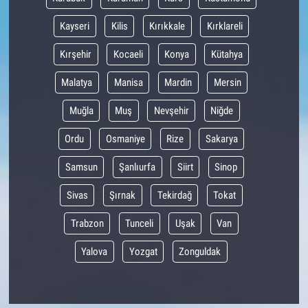
Kayseri
Kilis
Kırıkkale
Kırklareli
Kırşehir
Kocaeli
Konya
Kütahya
Malatya
Manisa
Mardin
Mersin
Muğla
Muş
Nevşehir
Niğde
Ordu
Osmaniye
Rize
Sakarya
Samsun
Şanlıurfa
Siirt
Sinop
Sivas
Şırnak
Tekirdağ
Tokat
Trabzon
Tunceli
Uşak
Van
Yalova
Yozgat
Zonguldak