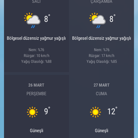
SALI
ÇARŞAMBA
°
°
8
8
Bölgesel düzensiz yağmur yağışlı
Bölgesel düzensiz yağmur yağışlı
Nem: %76
Nem: %76
Rüzgar: 10 km/h
Rüzgar: 17 km/h
Yağış Olasılığı: %88
Yağış Olasılığı: %85
26 MART
27 MART
PERŞEMBE
CUMA
°
°
9
12
Güneşli
Güneşli