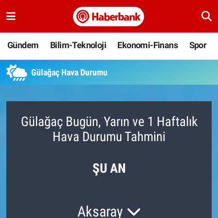
Gündem
Nöbetçi Eczaneler
Gündem
Bilim-Teknoloji
Ekonomi-Finans
Spor
Bilim-Teknoloji
Hava Durumu
Gülağaç Hava Durumu
Ekonomi-Finans
Namaz Vakitleri
Spor
Trafik Durumu
Gülağaç Bugün, Yarın ve 1 Haftalık
Hava Durumu Tahmini
Yaşam
Süper Lig Puan Durumu ve Fikstür
Ankara
Tüm Manşetler
ŞU AN
Resmi İlanlar
Son Dakika Haberleri
Aksaray
Haber Arşivi