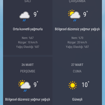
SALI
ÇARŞAMBA
°
°
9
9
Orta kuvvetli yağmurlu
Bölgesel düzensiz yağmur yağışlı
Nem: %67
Nem: %70
Rüzgar: 10 km/h
Rüzgar: 20 km/h
Yağış Olasılığı: %87
Yağış Olasılığı: %87
26 MART
27 MART
PERŞEMBE
CUMA
°
°
9
10
Bölgesel düzensiz yağmur yağışlı
Güneşli