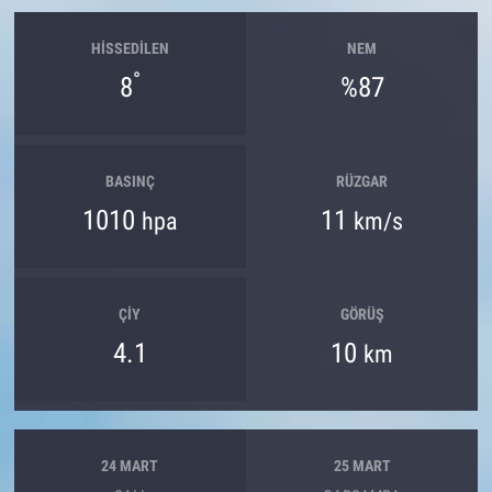
HISSEDILEN
NEM
°
8
%87
BASINÇ
RÜZGAR
1010
11
hpa
km/s
ÇIY
GÖRÜŞ
4.1
10
km
24 MART
25 MART