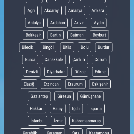
Ağrı
Aksaray
Amasya
Ankara
Antalya
Ardahan
Artvin
Aydın
Balıkesir
Bartın
Batman
Bayburt
Bilecik
Bingöl
Bitlis
Bolu
Burdur
Bursa
Çanakkale
Çankırı
Çorum
Denizli
Diyarbakır
Düzce
Edirne
Elazığ
Erzincan
Erzurum
Eskişehir
Gaziantep
Giresun
Gümüşhane
Hakkâri
Hatay
Iğdır
Isparta
İstanbul
İzmir
Kahramanmaraş
Karabük
Karaman
Kars
Kastamonu