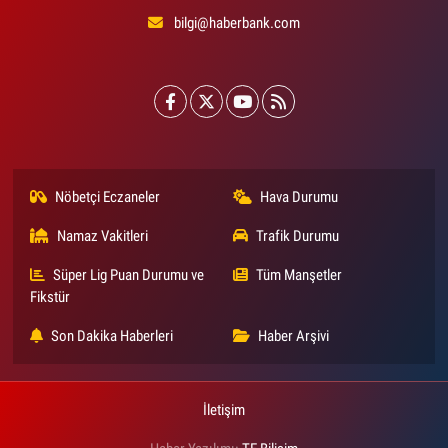
bilgi@haberbank.com
Nöbetçi Eczaneler
Hava Durumu
Namaz Vakitleri
Trafik Durumu
Süper Lig Puan Durumu ve
Tüm Manşetler
Fikstür
Son Dakika Haberleri
Haber Arşivi
İletişim