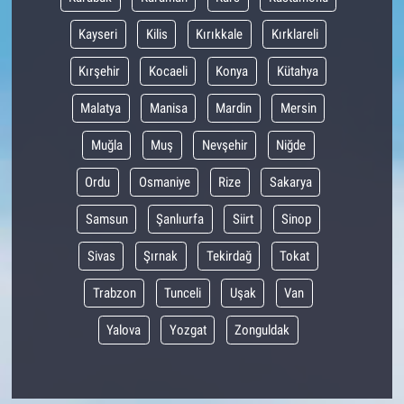
Kayseri
Kilis
Kırıkkale
Kırklareli
Kırşehir
Kocaeli
Konya
Kütahya
Malatya
Manisa
Mardin
Mersin
Muğla
Muş
Nevşehir
Niğde
Ordu
Osmaniye
Rize
Sakarya
Samsun
Şanlıurfa
Siirt
Sinop
Sivas
Şırnak
Tekirdağ
Tokat
Trabzon
Tunceli
Uşak
Van
Yalova
Yozgat
Zonguldak