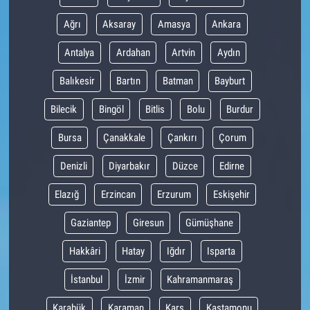
Ağrı
Aksaray
Amasya
Ankara
Antalya
Ardahan
Artvin
Aydın
Balıkesir
Bartın
Batman
Bayburt
Bilecik
Bingöl
Bitlis
Bolu
Burdur
Bursa
Çanakkale
Çankırı
Çorum
Denizli
Diyarbakır
Düzce
Edirne
Elazığ
Erzincan
Erzurum
Eskişehir
Gaziantep
Giresun
Gümüşhane
Hakkâri
Hatay
Iğdır
Isparta
İstanbul
İzmir
Kahramanmaraş
Karabük
Karaman
Kars
Kastamonu