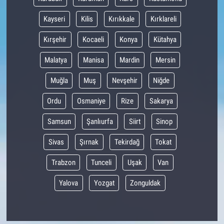
Kayseri
Kilis
Kırıkkale
Kırklareli
Kırşehir
Kocaeli
Konya
Kütahya
Malatya
Manisa
Mardin
Mersin
Muğla
Muş
Nevşehir
Niğde
Ordu
Osmaniye
Rize
Sakarya
Samsun
Şanlıurfa
Siirt
Sinop
Sivas
Şırnak
Tekirdağ
Tokat
Trabzon
Tunceli
Uşak
Van
Yalova
Yozgat
Zonguldak