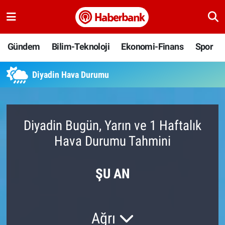
Gündem
Nöbetçi Eczaneler
Gündem
Bilim-Teknoloji
Ekonomi-Finans
Spor
Bilim-Teknoloji
Hava Durumu
Diyadin Hava Durumu
Ekonomi-Finans
Namaz Vakitleri
Spor
Trafik Durumu
Diyadin Bugün, Yarın ve 1 Haftalık
Hava Durumu Tahmini
Yaşam
Süper Lig Puan Durumu ve Fikstür
Ankara
Tüm Manşetler
ŞU AN
Resmi İlanlar
Son Dakika Haberleri
Ağrı
Haber Arşivi