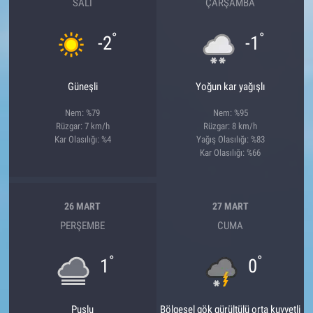
SALI
ÇARŞAMBA
°
°
-2
-1
Güneşli
Yoğun kar yağışlı
Nem: %79
Nem: %95
Rüzgar: 7 km/h
Rüzgar: 8 km/h
Kar Olasılığı: %4
Yağış Olasılığı: %83
Kar Olasılığı: %66
26 MART
27 MART
PERŞEMBE
CUMA
°
°
1
0
Puslu
Bölgesel gök gürültülü orta kuvvetli