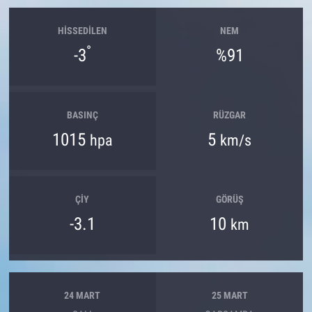
HISSEDILEN
NEM
°
-3
%91
BASINÇ
RÜZGAR
1015
5
hpa
km/s
ÇIY
GÖRÜŞ
-3.1
10
km
24 MART
25 MART