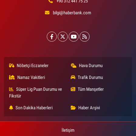
+90 312 441 75 25
bilgi@haberbank.com
Nöbetçi Eczaneler
Hava Durumu
Namaz Vakitleri
Trafik Durumu
Süper Lig Puan Durumu ve
Tüm Manşetler
Fikstür
Son Dakika Haberleri
Haber Arşivi
İletişim