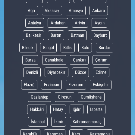
Ağrı
Aksaray
Amasya
Ankara
Antalya
Ardahan
Artvin
Aydın
Balıkesir
Bartın
Batman
Bayburt
Bilecik
Bingöl
Bitlis
Bolu
Burdur
Bursa
Çanakkale
Çankırı
Çorum
Denizli
Diyarbakır
Düzce
Edirne
Elazığ
Erzincan
Erzurum
Eskişehir
Gaziantep
Giresun
Gümüşhane
Hakkâri
Hatay
Iğdır
Isparta
İstanbul
İzmir
Kahramanmaraş
Karabük
Karaman
Kars
Kastamonu