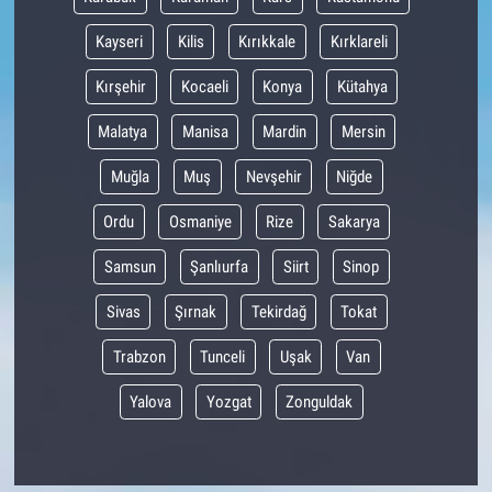
Kayseri
Kilis
Kırıkkale
Kırklareli
Kırşehir
Kocaeli
Konya
Kütahya
Malatya
Manisa
Mardin
Mersin
Muğla
Muş
Nevşehir
Niğde
Ordu
Osmaniye
Rize
Sakarya
Samsun
Şanlıurfa
Siirt
Sinop
Sivas
Şırnak
Tekirdağ
Tokat
Trabzon
Tunceli
Uşak
Van
Yalova
Yozgat
Zonguldak