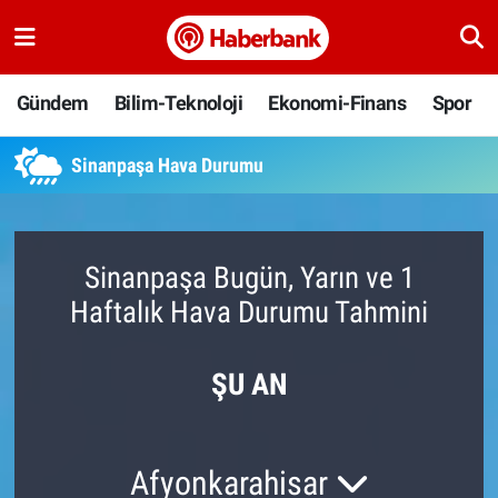
Gündem
Nöbetçi Eczaneler
Gündem
Bilim-Teknoloji
Ekonomi-Finans
Spor
Bilim-Teknoloji
Hava Durumu
Sinanpaşa Hava Durumu
Ekonomi-Finans
Namaz Vakitleri
Spor
Trafik Durumu
Sinanpaşa Bugün, Yarın ve 1
Haftalık Hava Durumu Tahmini
Yaşam
Süper Lig Puan Durumu ve Fikstür
Ankara
Tüm Manşetler
ŞU AN
Resmi İlanlar
Son Dakika Haberleri
Afyonkarahisar
Haber Arşivi