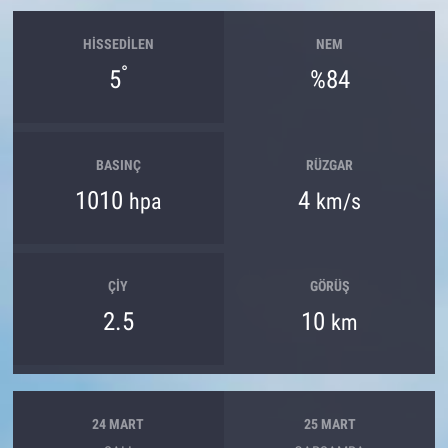
HISSEDILEN
NEM
°
5
%84
BASINÇ
RÜZGAR
1010
4
hpa
km/s
ÇIY
GÖRÜŞ
2.5
10
km
24 MART
25 MART