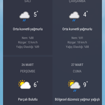
SALI
ÇARŞAMBA
°
°
5
4
Orta kuvvetli yağmurlu
Orta kuvvetli yağmurlu
Nem: %88
Nem: %91
Rüzgar: 13 km/h
Rüzgar: 18 km/h
Yağış Olasılığı: %89
Yağış Olasılığı: %88
26 MART
27 MART
PERŞEMBE
CUMA
°
°
6
9
Parçalı Bulutlu
Bölgesel düzensiz yağmur yağışlı