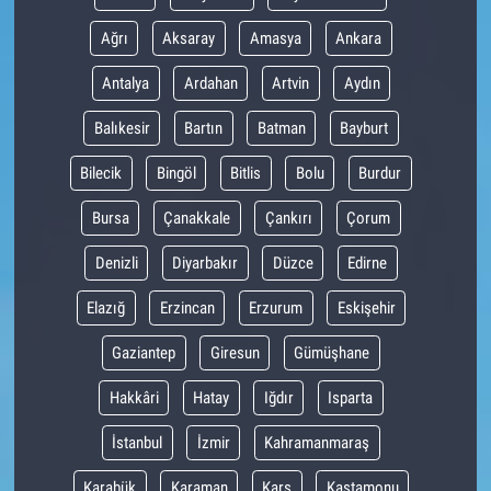
Ağrı
Aksaray
Amasya
Ankara
Antalya
Ardahan
Artvin
Aydın
Balıkesir
Bartın
Batman
Bayburt
Bilecik
Bingöl
Bitlis
Bolu
Burdur
Bursa
Çanakkale
Çankırı
Çorum
Denizli
Diyarbakır
Düzce
Edirne
Elazığ
Erzincan
Erzurum
Eskişehir
Gaziantep
Giresun
Gümüşhane
Hakkâri
Hatay
Iğdır
Isparta
İstanbul
İzmir
Kahramanmaraş
Karabük
Karaman
Kars
Kastamonu