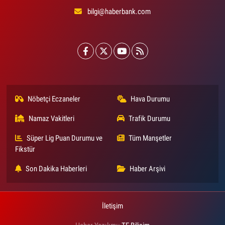
bilgi@haberbank.com
Nöbetçi Eczaneler
Hava Durumu
Namaz Vakitleri
Trafik Durumu
Süper Lig Puan Durumu ve
Tüm Manşetler
Fikstür
Son Dakika Haberleri
Haber Arşivi
İletişim