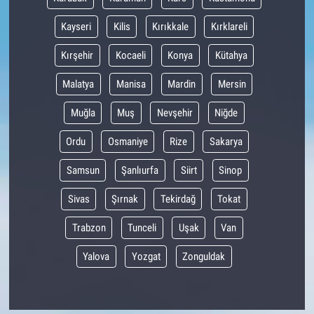
Kayseri
Kilis
Kırıkkale
Kırklareli
Kırşehir
Kocaeli
Konya
Kütahya
Malatya
Manisa
Mardin
Mersin
Muğla
Muş
Nevşehir
Niğde
Ordu
Osmaniye
Rize
Sakarya
Samsun
Şanlıurfa
Siirt
Sinop
Sivas
Şırnak
Tekirdağ
Tokat
Trabzon
Tunceli
Uşak
Van
Yalova
Yozgat
Zonguldak