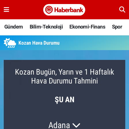
Gündem
Nöbetçi Eczaneler
Gündem
Bilim-Teknoloji
Ekonomi-Finans
Spor
Bilim-Teknoloji
Hava Durumu
Kozan Hava Durumu
Ekonomi-Finans
Namaz Vakitleri
Spor
Trafik Durumu
Kozan Bugün, Yarın ve 1 Haftalık
Hava Durumu Tahmini
Yaşam
Süper Lig Puan Durumu ve Fikstür
Ankara
Tüm Manşetler
ŞU AN
Resmi İlanlar
Son Dakika Haberleri
Adana
Haber Arşivi