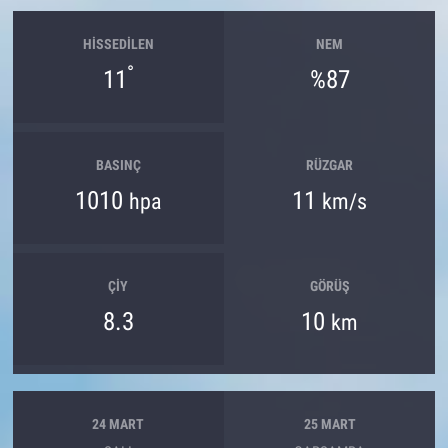
HISSEDILEN
NEM
°
11
%87
BASINÇ
RÜZGAR
1010
11
hpa
km/s
ÇIY
GÖRÜŞ
8.3
10
km
24 MART
25 MART