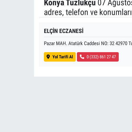
Konya Tuzlukçu
07 Ağusto
adres, telefon ve konumları
ELÇİN ECZANESİ
Pazar MAH. Atatürk Caddesi NO: 32 42970 T
Yol Tarifi Al
0 (332) 861 27 47