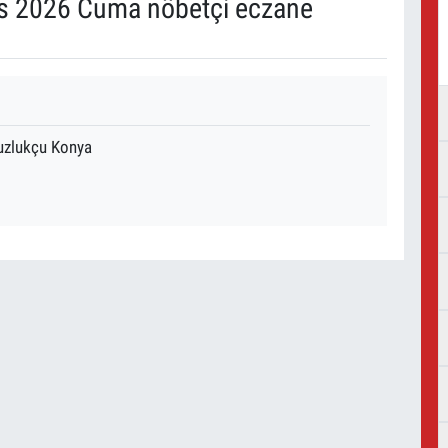
s 2026 Cuma nöbetçi eczane
uzlukçu Konya