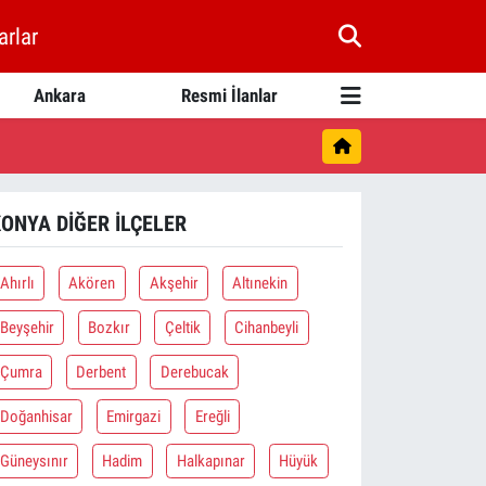
arlar
Ankara
Resmi İlanlar
ONYA DIĞER İLÇELER
Ahırlı
Akören
Akşehir
Altınekin
Beyşehir
Bozkır
Çeltik
Cihanbeyli
Çumra
Derbent
Derebucak
Doğanhisar
Emirgazi
Ereğli
Güneysınır
Hadim
Halkapınar
Hüyük