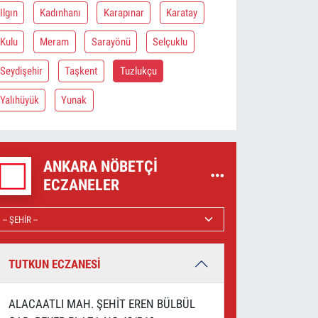
Ilgın
Kadınhanı
Karapınar
Karatay
Kulu
Meram
Sarayönü
Selçuklu
Seydişehir
Taşkent
Tuzlukçu
Yalıhüyük
Yunak
ANKARA NÖBETÇI
ECZANELER
TUTKUN ECZANESİ
ALACAATLI MAH. ŞEHİT EREN BÜLBÜL