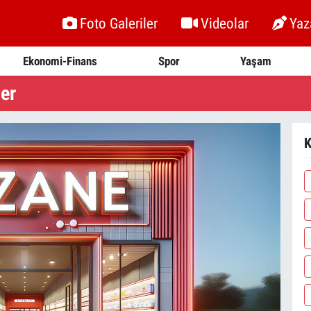
Foto Galeriler
Videolar
Yaz
Ekonomi-Finans
Spor
Yaşam
er
K