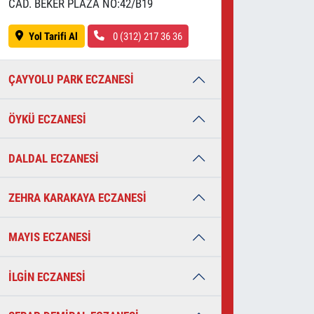
CAD. BEKER PLAZA NO:42/B19
Yol Tarifi Al
0 (312) 217 36 36
ÇAYYOLU PARK ECZANESİ
ÖYKÜ ECZANESİ
DALDAL ECZANESİ
ZEHRA KARAKAYA ECZANESİ
MAYIS ECZANESİ
İLGİN ECZANESİ