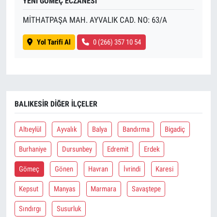
YENİ GÖMEÇ ECZANESİ
MİTHATPAŞA MAH. AYVALIK CAD. NO: 63/A
Yol Tarifi Al
0 (266) 357 10 54
BALIKESIR DIĞER İLÇELER
Altıeylül
Ayvalık
Balya
Bandırma
Bigadiç
Burhaniye
Dursunbey
Edremit
Erdek
Gömeç
Gönen
Havran
İvrindi
Karesi
Kepsut
Manyas
Marmara
Savaştepe
Sındırgı
Susurluk