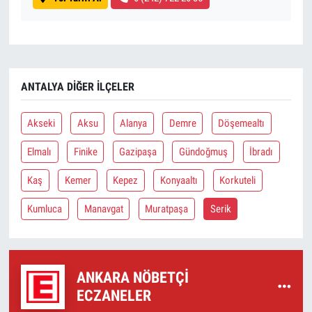
ANTALYA DIĞER İLÇELER
Akseki
Aksu
Alanya
Demre
Döşemealtı
Elmalı
Finike
Gazipaşa
Gündoğmuş
İbradı
Kaş
Kemer
Kepez
Konyaaltı
Korkuteli
Kumluca
Manavgat
Muratpaşa
Serik
ANKARA NÖBETÇI
ECZANELER